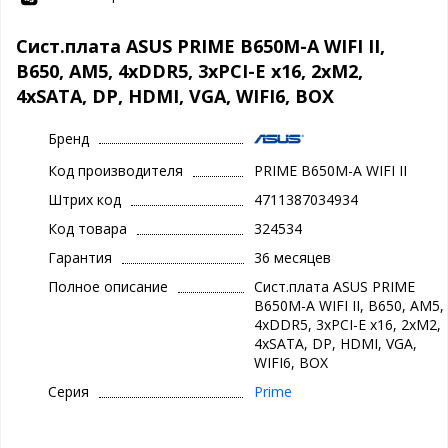
Сист.плата ASUS PRIME B650M-A WIFI II,
B650, AM5, 4xDDR5, 3xPCI-E x16, 2xM2,
4xSATA, DP, HDMI, VGA, WIFI6, BOX
Бренд
Код производителя
PRIME B650M-A WIFI II
Штрих код
4711387034934
Код товара
324534
Гарантия
36 месяцев
Полное описание
Сист.плата ASUS PRIME
B650M-A WIFI II, B650, AM5,
4xDDR5, 3xPCI-E x16, 2xM2,
4xSATA, DP, HDMI, VGA,
WIFI6, BOX
Серия
Prime