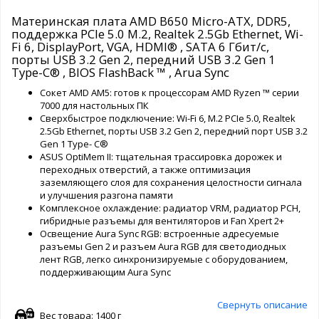
Материнская плата AMD B650 Micro-ATX, DDR5,
поддержка PCIe 5.0 M.2, Realtek 2.5Gb Ethernet, Wi-
Fi 6, DisplayPort, VGA, HDMI® , SATA 6 Гбит/с,
порты USB 3.2 Gen 2, передний USB 3.2 Gen 1
Type-C® , BIOS FlashBack ™ , Arua Sync
Сокет AMD AM5: готов к процессорам AMD Ryzen ™ серии
7000 для настольных ПК
Сверхбыстрое подключение: Wi-Fi 6, M.2 PCIe 5.0, Realtek
2.5Gb Ethernet, порты USB 3.2 Gen 2, передний порт USB 3.2
Gen 1 Type- C®
ASUS OptiMem II: тщательная трассировка дорожек и
переходных отверстий, а также оптимизация
заземляющего слоя для сохранения целостности сигнала
и улучшения разгона памяти
Комплексное охлаждение: радиатор VRM, радиатор PCH,
гибридные разъемы для вентиляторов и Fan Xpert 2+
Освещение Aura Sync RGB: встроенные адресуемые
разъемы Gen 2 и разъем Aura RGB для светодиодных
лент RGB, легко синхронизируемые с оборудованием,
поддерживающим Aura Sync
Свернуть описание
Вес товара: 1400 г