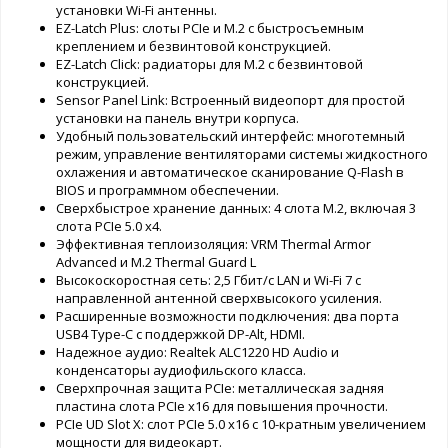
установки Wi-Fi антенны.
EZ-Latch Plus: слоты PCIe и M.2 с быстросъемным
креплением и безвинтовой конструкцией.
EZ-Latch Click: радиаторы для M.2 с безвинтовой
конструкцией.
Sensor Panel Link: Встроенный видеопорт для простой
установки на панель внутри корпуса.
Удобный пользовательский интерфейс: многотемный
режим, управление вентиляторами системы жидкостного
охлажения и автоматическое сканирование Q-Flash в
BIOS и программном обеспечении.
Сверхбыстрое хранение данных: 4 слота M.2, включая 3
слота PCIe 5.0 x4.
Эффективная теплоизоляция: VRM Thermal Armor
Advanced и M.2 Thermal Guard L
Высокоскоростная сеть: 2,5 Гбит/с LAN и Wi-Fi 7 с
направленной антенной сверхвысокого усиления.
Расширенные возможности подключения: два порта
USB4 Type-C с поддержкой DP-Alt, HDMI.
Надежное аудио: Realtek ALC1220 HD Audio и
конденсаторы аудиофильского класса.
Сверхпрочная защита PCIe: металлическая задняя
пластина слота PCIe x16 для повышения прочности.
PCIe UD Slot X: слот PCIe 5.0 x16 с 10-кратным увеличением
мощности для видеокарт.