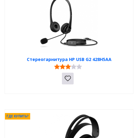
Стереогарнитура HP USB G2 428H5AA
ГДЕ КУПИТЬ?