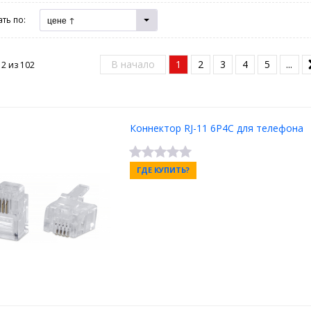
ть по:
цене ↑
В начало
1
2
3
4
5
...
12 из
102
Коннектор RJ-11 6P4C для телефона
ГДЕ КУПИТЬ?