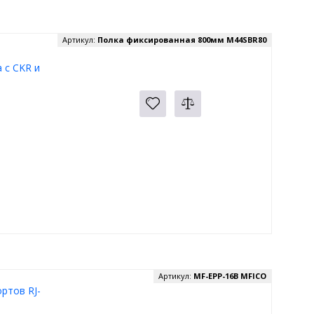
Артикул:
Полка фиксированная 800мм M44SBR80
 с CKR и
Артикул:
MF-EPP-16B MFICO
ртов RJ-