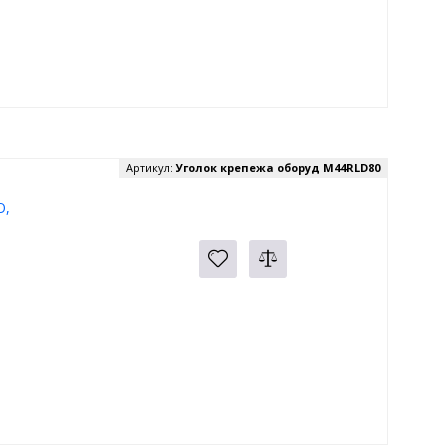
Артикул:
Уголок крепежа оборуд M44RLD80
O,