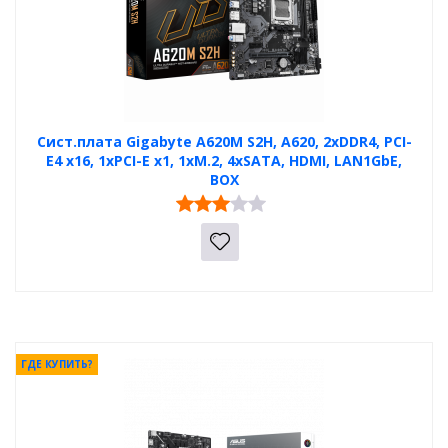
Сист.плата Gigabyte A620M S2H, A620, 2xDDR4, PCI-
E4 x16, 1xPCI-E x1, 1xM.2, 4xSATA, HDMI, LAN1GbE,
BOX
ГДЕ КУПИТЬ?