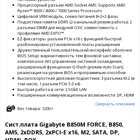
Процессорный разъем AMD Socket AM5: Supports AMD
Ryzen™ 9000 / 8000 / 7000 Series Processors
Цифровой VRM модуль, схема питания 8+2+2 фазы
Подсистема памяти DDR5 (2-канальный режим работы): 2
разъема DIMM для модулей ОЗУ, совместимость с
профилями AMD EXPO™
EZ-фиксаторы: разъем PCIe x16 с функцией быстрой
разблокировки установленной платы расширения
Дружественный пользовательский интерфейс оболочки
BIOS Setup: вариантивность тем фоновой заставки,
комплексное AIO управление системой охлаждения,
расширенный функционал Q-Flash (режим Auto Scan),
реализация на уровне BIOS и программным способом
Высокоскоростная дисковая подсистема: 3 разъема M.2 (в
том числе, 1 разъем PCIe 5.0 x4)
Быстрая работа в сети: 2.5GbE LAN
Расширенные коммуникационные возможности: DP, HDMI
Свернуть описание
Вес товара: 1200 г
Сист.плата Gigabyte B850M FORCE, B850,
AM5, 2xDDR5, 2xPCI-E x16, M2, SATA, DP,
HDMI, BOX