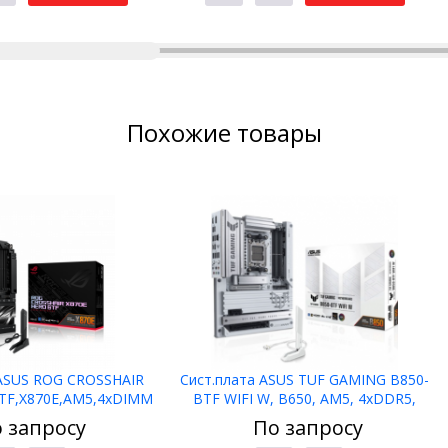
Похожие товары
 ASUS ROG CROSSHAIR
Сист.плата ASUS TUF GAMING B850-
TF,X870E,AM5,4xDIMM
BTF WIFI W, B650, AM5, 4xDDR5,
,2xPCI-E x16
2xPCI-E x16, PCI-Ex1, M2,
 запросу
По запросу
ATA,HDMI,WIFI7,BOX
SATA,HDMI,DP, WIFI7, WHITE, BOX