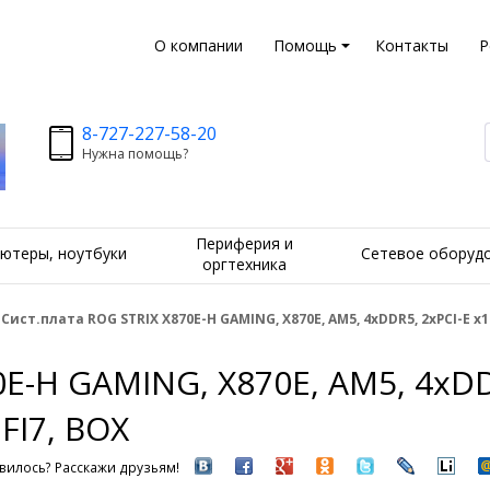
О компании
Помощь
Контакты
Р
8-727-227-58-20
Нужна помощь?
Периферия и
ютеры, ноутбуки
Сетевое оборуд
оргтехника
Сист.плата ROG STRIX X870E-H GAMING, X870E, AM5, 4xDDR5, 2xPCI-E x16,
E-H GAMING, X870E, AM5, 4xDDR
FI7, BOX
вилось? Расскажи друзьям!