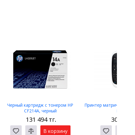
Черный картридж с тонером HP
Принтер матричный Eps
CF214A, черный
LW-400
131 494
тг.
30 840
т
В корзину
Н