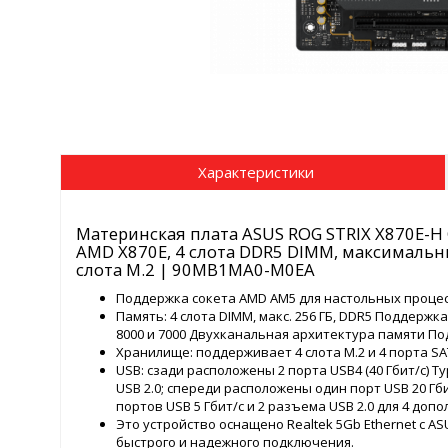
Характеристики
Материнская плата ASUS ROG STRIX X870E-H G
AMD X870E, 4 слота DDR5 DIMM, максимальный
слота M.2 | 90MB1MA0-M0EA
Поддержка сокета AMD AM5 для настольных процесс
Память: 4 слота DIMM, макс. 256 ГБ, DDR5 Поддержка
8000 и 7000 Двухканальная архитектура памяти П
Хранилище: поддерживает 4 слота M.2 и 4 порта SAT
USB: сзади расположены 2 порта USB4 (40 Гбит/с) Typ
USB 2.0; спереди расположены один порт USB 20 Гб
портов USB 5 Гбит/с и 2 разъема USB 2.0 для 4 доп
Это устройство оснащено Realtek 5Gb Ethernet с ASUS 
быстрого и надежного подключения.