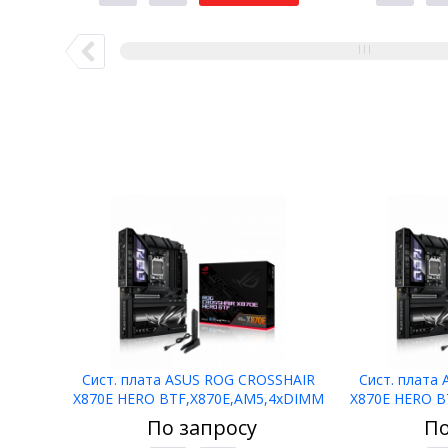
Сист. плата ASUS ROG CROSSHAIR
Сист. плата
X870E HERO BTF,X870E,AM5,4xDIMM
X870E HERO B
DDR5,2xPCI-E x16
DDR5
По запросу
По
,5xM.2,4xSATA,HDMI,WIFI7,BOX
,5xM.2,4xS