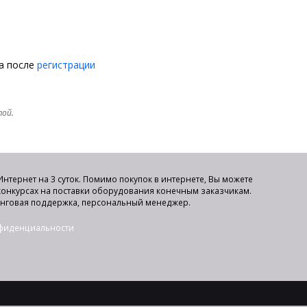
на после
регистрации
той.
нтернет на 3 суток. Помимо покупок в интернете, Вы можете
 конкурсах на поставки оборудования конечным заказчикам.
инговая поддержка, персональный менеджер.
нфиденциальности