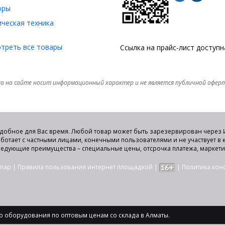
оры
ческая техника
треть все товары
Ссылка на прайс-лист доступ
а на сайте носит информационный характер и не является публичной офер
удобное для Вас время. Любой товар может быть зарезервирован через И
аботает с частными лицами, конечными пользователями и не участвует в
едующие преимущества – специальные цены, отсрочка платежа, маркет
emap
|
Правила пользования интернет площадкой
|
|
Политика ко
 оборудования по оптовым ценам со склада в Алматы.