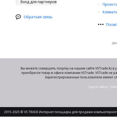
Вход для партнеров
Проект
Климати
Обратная связь
•
•
•
Посмо
Цен
Вы можете совершить покупку на нашем сайте VSTrade.kz в 
приобрести товар в офисе компании VSTrade. VSTrade не р
Зарегистрированные пользователи имеют сл
Карта сайта
|
Sit
2015-2025 © VS TRADE Интернет-площадка для продажи компьютерного