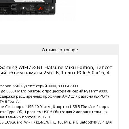
Отзывы о товаре
aming WIFI7 & BT Hatsune Miku Edition, чипсет
 объем памяти 256 ГБ, 1 слот PCIe 5.0 x16, 4
оров AMD Ryzen™ серий 9000, 8000 и 7000
 до 8000+ МТ/с (разгон) с процессорами серий Ryzen™ 9000,
оддержка расширенных профилей AMD для разгона (EXPO™)
A 6 Гбит/с
e-C и 4 порта USB 10 Гбит/с, 6 портов USB 5 Гбит/с и 2 порта
ит/с Type-C®, 1 разъем USB 5 Гбит/с для 2 дополнительных
олнительных портов USB 2.0.
LANGuard, Wi-Fi 7 (2,4/5/6 ГГц, 160 МГц) и Bluetooth® v5.4 для