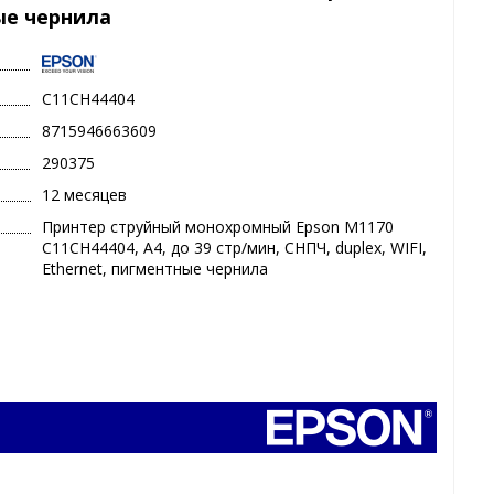
ные чернила
C11CH44404
8715946663609
290375
12 месяцев
Принтер струйный монохромный Epson M1170
C11CH44404, А4, до 39 стр/мин, СНПЧ, duplex, WIFI,
Ethernet, пигментные чернила