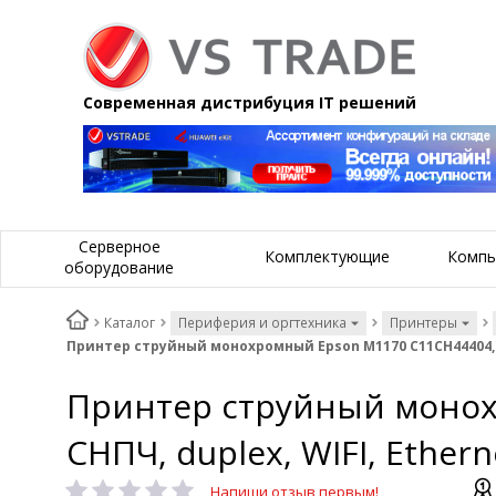
Современная дистрибуция IT решений
Серверное
Комплектующие
Компь
оборудование
Каталог
Периферия и оргтехника
Принтеры
Принтер струйный монохромный Epson M1170 C11CH44404, А4
Принтер струйный монохр
СНПЧ, duplex, WIFI, Ethe
Напиши отзыв первым!