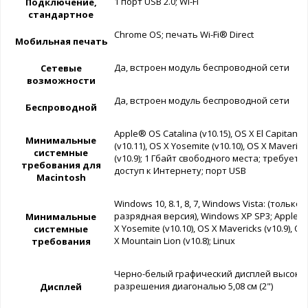
1 порт USB 2.0; Wi-Fi
Подключение,
стандартное
Chrome OS; печать Wi-Fi® Direct
Мобильная печать
Да, встроен модуль беспроводной сети
Сетевые
возможности
Да, встроен модуль беспроводной сети
Беспроводной
Apple® OS Catalina (v10.15), OS X El Capitan
Минимальные
(v10.11), OS X Yosemite (v10.10), OS X Maverick
системные
(v10.9); 1 Гбайт свободного места; требуется
требования для
доступ к Интернету; порт USB
Macintosh
Windows 10, 8.1, 8, 7, Windows Vista: (только 3
разрядная версия), Windows XP SP3; Apple 
Минимальные
X Yosemite (v10.10), OS X Mavericks (v10.9), OS
системные
X Mountain Lion (v10.8); Linux
требования
Черно-белый графический дисплей высоко
разрешения диагональю 5,08 см (2")
Дисплей