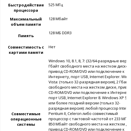
525 MГц
Быстродействие
процессора
128 Мбайт
Максимальный
объем памяти
128 МБ DDR3
Память
Нет
Совместимость с
картами памяти
Windows 10, 8.1, 8, 7: (32/64-разрядные верси
Гбайт свободного места на жестком диске,
привод CD-ROM/DVD или подключение к
Интернету, порт USB, Internet Explorer. Win
Vista: (только 32-разрядная версия), 2 Гбайт
свободного места на жестком диске, приво
CD-ROM/DVD или подключение к Интернету
порт USB, Internet Explorer 8. Windows XP SP
или более поздней версии (только 32-
разрядная версия): любой процессор Intel
Pentium II, Celeron либо совместимый
Совместимые
процессор с тактовой частотой от 233 МГц,
операционные
850 Мбайт свободного места на жестком ди
системы
привод CD-ROM/DVD или подключение к