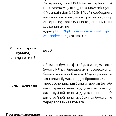
Интернету, порт USB, Internet Explorer 8. App
OS X Yosemite (v10.10), OS X Mavericks (v10.9)
X Mountain Lion (v10.8); 1 Гбайт свободного
места на жестком диске; требуется доступ 
Интернету; порт USB. Linux: дополнительн
сведения см. по
адресу
http://hplipopensource.com/hplip-
web/index.html
; Chrome OS
Лоток подачи
до 50
бумаги,
стандартный
Обычная бумага, фотобумага HP, матовая
бумага HP для брошюр или профессиональ
бумага, матовая бумага HP для презентаци
глянцевая бумага HP для брошюр или
профессиональная бумага, другая фотобум
Типы носителя
для струйной печати, другая матовая бума
для струйной печати, другая глянцевая бум
для струйной печати, обычная бумага, тонк
переработанная бумага
Поддерживаемые