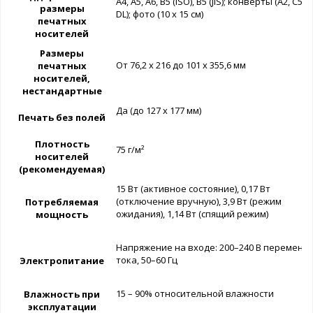
A4, A5, A6, B5 (ISO), B5 (JIS); конверты (A2, C5, C
размеры
DL); фото (10 x 15 см)
печатных
носителей
Размеры
От 76,2 x 216 до 101 x 355,6 мм
печатных
носителей,
нестандартные
Да (до 127 x 177 мм)
Печать без полей
Плотность
75 г/м²
носителей
(рекомендуемая)
15 Вт (активное состояние), 0,17 Вт
(отключение вручную), 3,9 Вт (режим
Потребляемая
ожидания), 1,14 Вт (спящий режим)
мощность
Напряжение на входе: 200–240 В переменн
тока, 50–60 Гц
Электропитание
15 – 90% относительной влажности
Влажность при
эксплуатации