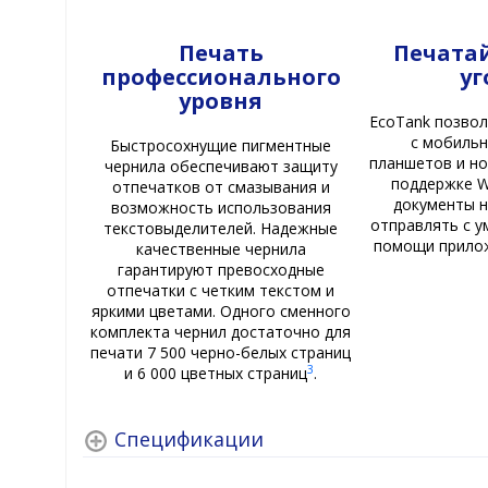
Печать
Печатай
профессионального
уг
уровня
EcoTank позвол
с мобильн
Быстросохнущие пигментные
планшетов и но
чернила обеспечивают защиту
поддержке Wi-
отпечатков от смазывания и
документы 
возможность использования
отправлять с у
текстовыделителей. Надежные
помощи прилож
качественные чернила
гарантируют превосходные
отпечатки с четким текстом и
яркими цветами. Одного сменного
комплекта чернил достаточно для
печати 7 500 черно-белых страниц
3
и 6 000 цветных страниц
.
Спецификации