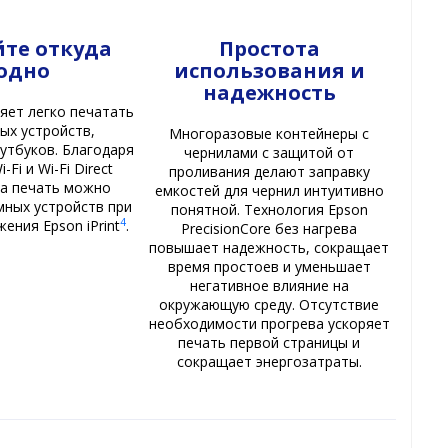
те откуда
Простота
одно
использования и
надежность
яет легко печатать
ых устройств,
Многоразовые контейнеры с
утбуков. Благодаря
чернилами с защитой от
Fi и Wi-Fi Direct
проливания делают заправку
на печать можно
емкостей для чернил интуитивно
мных устройств при
понятной. Технология Epson
4
ения Epson iPrint
.
PrecisionCore без нагрева
повышает надежность, сокращает
время простоев и уменьшает
негативное влияние на
окружающую среду. Отсутствие
необходимости прогрева ускоряет
печать первой страницы и
сокращает энергозатраты.