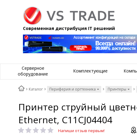
Современная дистрибуция IT решений
Серверное
Комплектующие
Компь
оборудование
Каталог
Периферия и оргтехника
Принтеры
Принтер струйный цветной 
Ethernet, C11CJ04404
Напиши отзыв первым!