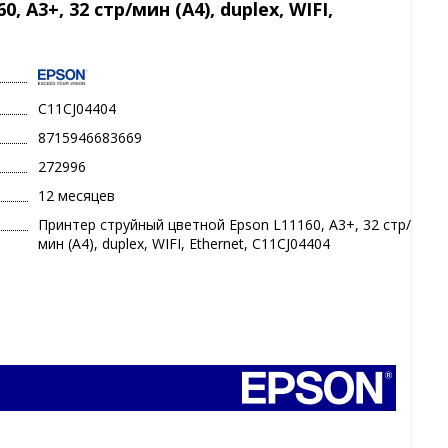
А3+, 32 стр/мин (A4), duplex, WIFI,
C11CJ04404
8715946683669
272996
12 месяцев
Принтер струйный цветной Epson L11160, А3+, 32 стр/
мин (A4), duplex, WIFI, Ethernet, C11CJ04404