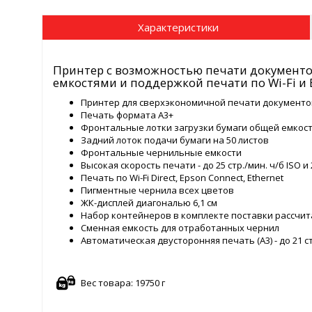
Характеристики
Принтер с возможностью печати документ
емкостями и поддержкой печати по Wi-Fi и E
Принтер для сверхэкономичной печати документо
Печать формата А3+
Фронтальные лотки загрузки бумаги общей емкост
Задний лоток подачи бумаги на 50 листов
Фронтальные чернильные емкости
Высокая скорость печати - до 25 стр./мин. ч/б ISO и 2
Печать по Wi-Fi Direct, Epson Connect, Ethernet
Пигментные чернила всех цветов
ЖК-дисплей диагональю 6,1 см
Набор контейнеров в комплекте поставки рассчита
Сменная емкость для отработанных чернил
Автоматическая двусторонняя печать (А3) - до 21 ст
Вес товара: 19750 г