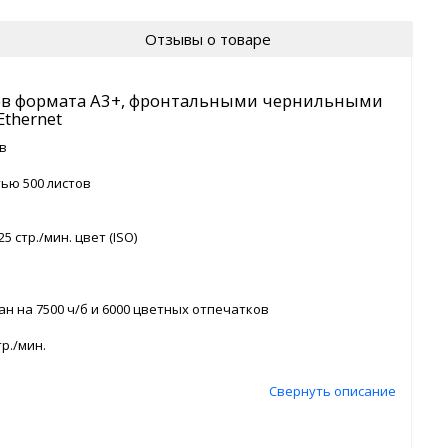
Отзывы о товаре
ов формата А3+, фронтальными чернильными
thernet
в
ью 500 листов
5 стр./мин. цвет (ISO)
н на 7500 ч/б и 6000 цветных отпечатков
р./мин.
Свернуть описание