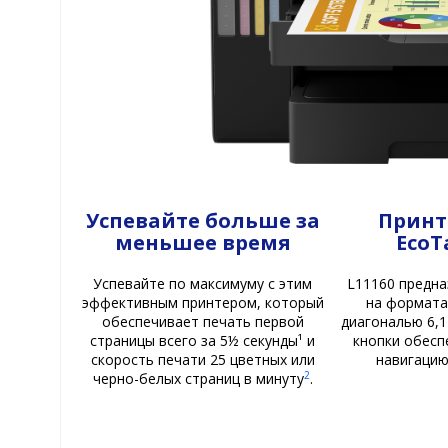
Успевайте больше за
Принт
меньшее время
EcoT
Успевайте по максимуму с этим
L11160 предна
эффективным принтером, который
на формата
обеспечивает печать первой
диагональю 6,1
страницы всего за 5½ секунды¹ и
кнопки обес
скорость печати 25 цветных или
навигацию
2
черно-белых страниц в минуту
.