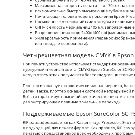
Сублимационный плоттер начального уровня;
Максимальная скорость печати — от 70 сек на отпе
Исключительно быстро высыхающие сублимацион
Печатающая головка нового поколения Epson Precis
Насыщенные оттенки, чёткие контуры и плавные г
СНПЧ с емкость чернильниц 105 мл, заправочные е
Разрешение печати до 2400x1400 dpi (минимальный 
Универсальность применения (перенос изображен
или твердые поверхности).
Четырехцветная модель CMYK в Epson S
При печати устройство использует стандартизированну
пурпурный и чёрный цвета (CMYK).Epson SureColor SC-F
чему в отпечатках получаются более гладкие цветовые
Плоттер использует экологически чистые чернила, благо
детей. Также, плоттер оснащён системой непрерывной по
Всё это гарантирует высочайшее качество печати с то
демонстрирующем плавные тональные переходы.
Поддерживаемые Epson SureColor SC-F5
RIP расшифровывается как Raster Image Processor. Это 
в подходящий для печати формат. Как правило, RIP сам
печатью с предустановкой всех необходимых программ, 