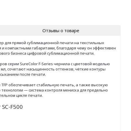
Отзывы о товаре
ер для прямой сублимационной печати на текстильных
 и компактными габаритами, благодаря чему он эффективен
нового бизнеса цифровой сублимационной печати.
в серии SureColor F-Series чернила с цветовой моделью
 мл, сочетают насыщенность оттенков, чёткие контуры
сыханием после печати.
 TFP обеспечивает стабильную печать, а также высокую
е технологии — система контроля мениска для предельно
тельном цикле печати.
 SC-F500