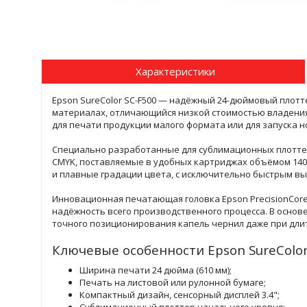
Характеристики
Epson SureColor SC-F500 — надёжный 24-дюймовый плотт
материалах, отличающийся низкой стоимостью владения
для печати продукции малого формата или для запуска 
Специально разработанные для сублимационных плоттеро
CMYK, поставляемые в удобных картриджах объёмом 140
и плавные градации цвета, с исключительно быстрым вы
Инновационная печатающая головка Epson PrecisionCore
надёжность всего производственного процесса. В основ
точного позиционирования капель чернил даже при дли
Ключевые особенности Epson SureColor
Ширина печати 24 дюйма (610 мм);
Печать на листовой или рулонной бумаге;
Компактный дизайн, сенсорный дисплей 3.4";