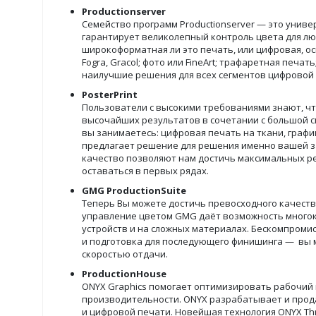
Productionserver
Семейство программ Productionserver — это униве
гарантирует великолепный контроль цвета для лю
широкоформатная ли это печать, или цифровая, ос
Fogra, Gracol; фото или FineArt; трафаретная печат
наилучшие решения для всех сегментов цифровой 
PosterPrint
Пользователи с высокими требованиями знают, что
высочайших результатов в сочетании с большой ск
вы занимаетесь: цифровая печать на ткани, график
предлагает решение для решения именно вашей за
качество позволяют нам достичь максимальных ре
оставаться в первых рядах.
GMG ProductionSuite
Теперь Вы можете достичь превосходного качеств
управление цветом GMG даёт возможность многок
устройств и на сложных материалах. Бескомпромиссн
и подготовка для последующего финишинга — вы м
скоростью отдачи.
ProductionHouse
ONYX Graphics помогает оптимизировать рабочий
производительности. ONYX разрабатывает и про
и цифровой печати. Новейшая технология ONYX Th