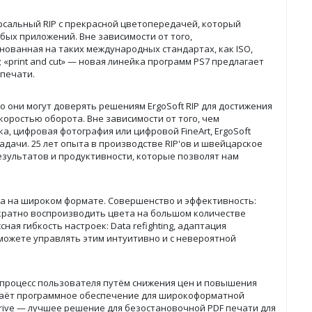
рсальный RIP с прекрасной цветопередачей, который
бых приложений. Вне зависимости от того,
нованная на таких международных стандартах, как ISO,
ь; «print and cut» — новая линейка программ PS7 предлагает
печати.
 они могут доверять решениям ErgoSoft RIP для достижения
оростью оборота. Вне зависимости от того, чем
а, цифровая фотография или цифровой FineArt, ErgoSoft
дачи. 25 лет опыта в производстве RIP'ов и швейцарское
зультатов и продуктивности, которые позволят нам
а на широком формате. Совершенство и эффективность:
ратно воспроизводить цвета на большом количестве
ая гибкость настроек: Data refighting, адаптация
ожете управлять этим интуитивно и с невероятной
 процесс пользователя путём снижения цен и повышения
даёт программное обеспечение для широкоформатной
rive — лучшее решение для безостановочной PDF печати для