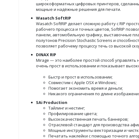
широкоформатных цифровых принтеров, сделанных 
мощные и надёжные решения для печати.
Wasatch SoftRIP
Wasatch SoftRIP делает сложную работу с RIP прос
рабочего процесса и точных цветов, SoftRIP позв
панели, автомобильную графику, выставочные плак
полутонов Precision Stochastic Screens и способн
позволяет рабочему процессу течь со высокой ско
DINAX RIP
Mirage — это наиболее простой способ управлять н
очень прост в использовании и показывает высо
Быстр и прост в использовании;
Совместим с Apple OSX и Windows;
Помогает экономить время и деньги;
Никакого ограничения по длине изображения
SAi Production
Тайлинг и нестинг;
Профилирование цвета;
Высококачественная печать баннеров;
Отраслевой стандарт для производства афи
Мощные инструменты векторизации и чистк
Печатать наклейки с помощью точного алгор