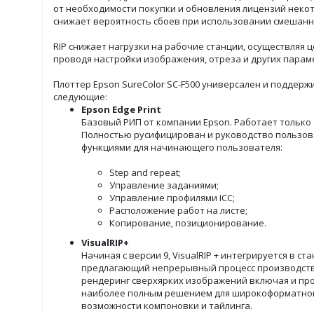
от необходимости покупки и обновления лицензий некот
снижает вероятность сбоев при использовании смешан
RIP снижает нагрузки на рабочие станции, осуществляя
проводя настройки изображения, отреза и других парам
Плоттер Epson SureColor SC-F500 универсален и поддерж
следующие:
Epson Edge Print
Базовый РИП от компании Epson. Работает только 
Полностью русифицирован и руководство пользов
функциями для начинающего пользователя:
Step and repeat;
Управление заданиями;
Управление профилями ICC;
Расположение работ на листе;
Копирование, позиционирование.
VisualRIP+
Начиная с версии 9, VisualRIP + интегрируется в ст
предлагающий непрерывный процесс производств
рендеринг сверхярких изображений включая и прозр
наиболее полным решением для широкоформатной пе
возможности компоновки и тайлинга.