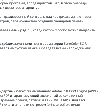
орых программ, вроде шрифтов. Это, в свою очередь,
ных шрифтовых гарнитур.
 централизованный контроль над картриджами плоттера,
етров, с возможностью создания сценариев печати.
ивает целый ряд RIP, среди которых особо можно выделить
с сублимационными принтерами серии SureColor SC-F.
ателя на русском языке. Обладает всеми необходимыми
андартный пакет лицензионного Adobe PDF Print Engine (APPE)
а PDF и гарантирующий идеальный высокоточный
ачные пленки, оттиски и тени. VisualRIP + является
чати и печати с отрезом (print-to-cut) включая