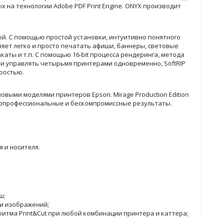
на технологии Adobe PDF Print Engine. ONYX производит
той. С помощью простой установки, интуитивно понятного
оляет легко и просто печатать афиши, баннеры, световые
аты и т.п. С помощью 16-bit процесса рендеринга, метода
ости управлять четырьмя принтерами одновременно, SoftRIP
ростью.
овыми моделями принтеров Epson. Mirage Production Edition
копрофессиональные и бескомпромиссные результаты.
 и носителя.
ш;
и изображений;
итма Print&Cut при любой комбинации принтера и каттера;