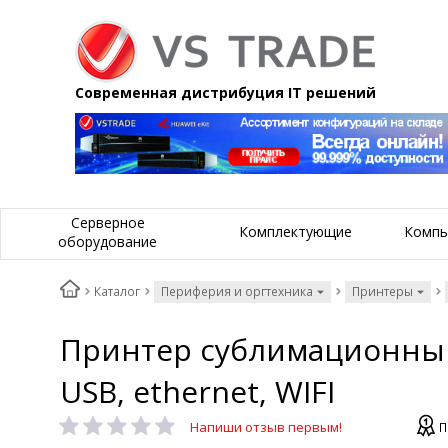
Современная дистрибуция IT решений
Серверное
Комплектующие
Компь
оборудование
Каталог
Периферия и оргтехника
Принтеры
Принтер сублимационный E
USB, ethernet, WIFI
Напиши отзыв первым!
П