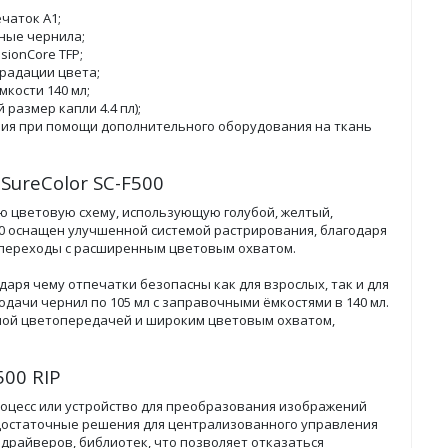
чаток A1;
ные чернила;
ionCore TFP;
радации цвета;
мкости 140 мл;
размер капли 4.4 пл);
ия при помощи дополнительного оборудования на ткань
ureColor SC-F500
ю цветовую схему, использующую голубой, желтый,
500 оснащен улучшенной системой растрирования, благодаря
 переходы с расширенным цветовым охватом.
даря чему отпечатки безопасны как для взрослых, так и для
дачи чернил по 105 мл с заправочными ёмкостями в 140 мл.
чной цветопередачей и широким цветовым охватом,
00 RIP
процесс или устройство для преобразования изображений
одостаточные решения для централизованного управления
драйверов, библиотек, что позволяет отказаться