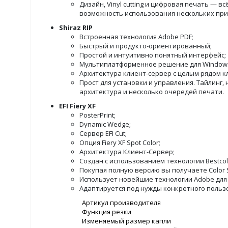
Дизайн, Vinyl cutting и цифровая печать — в
возможность использования нескольких при
Shiraz RIP
Встроенная технология Adobe PDF;
Быстрый и продукто-ориентированный;
Простой и интуитивно понятный интерфейс;
Мультиплатформенное решение для Windows 
Архитектура клиент-сервер с целым рядом к
Прост для установки и управления. Тайлинг,
архитектура и несколько очередей печати.
EFI Fiery XF
PosterPrint;
Dynamic Wedge;
Сервер EFI Cut;
Опция Fiery XF Spot Color;
Архитектура Клиент-Сервер;
Создан с использованием технологии Bestcol
Покупая полную версию вы получаете Color S
Использует новейшие технологии Adobe для
Адаптируется под нужды конкретного поль
Артикул производителя
Функция резки
Изменяемый размер капли