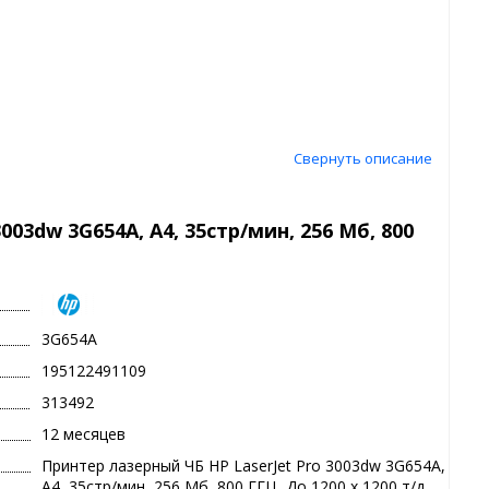
Свернуть описание
03dw 3G654A, A4, 35стр/мин, 256 Мб, 800
3G654A
195122491109
313492
12 месяцев
Принтер лазерный ЧБ HP LaserJet Pro 3003dw 3G654A,
A4, 35стр/мин, 256 Мб, 800 ГГЦ, До 1200 х 1200 т/д