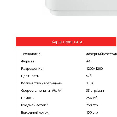
Характеристики
Технология
лазерный/светод
Формат
А4
Разрешение
1200x1200
Цветность
ч/б
Количество картриджей
1 шт
Скорость печати ч/б, A4
33 стр/мин
Память
256 Мб
Входной лоток 1
250 стр
Выходной лоток
150 стр