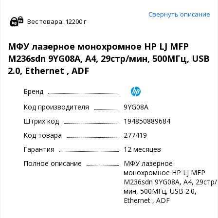
Свернуть описание
Вес товара: 12200 г
МФУ лазерное монохромное HP LJ MFP
M236sdn 9YG08A, А4, 29стр/мин, 500МГц, USB
2.0, Ethernet , ADF
Бренд
Код производителя
9YG08A
Штрих код
194850889684
Код товара
277419
Гарантия
12 месяцев
Полное описание
МФУ лазерное
монохромное HP LJ MFP
M236sdn 9YG08A, А4, 29стр/
мин, 500МГц, USB 2.0,
Ethernet , ADF