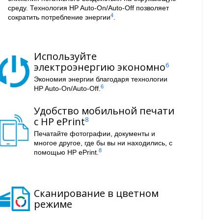
среду. Технология HP Auto-On/Auto-Off позволяет
4
сократить потребление энергии
.
Используйте
электроэнергию экономно
6
Экономия энергии благодаря технологии
6
HP Auto-On/Auto-Off.
Удобство мобильной печати
с HP ePrint
8
Печатайте фотографии, документы и
многое другое, где бы вы ни находились, с
8
помощью HP ePrint.
Сканирование в цветном
режиме