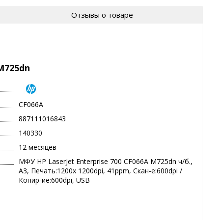
Отзывы о товаре
 M725dn
CF066A
887111016843
140330
12 месяцев
МФУ HP LaserJet Enterprise 700 CF066A M725dn ч/б.,
A3, Печать:1200x 1200dpi, 41ppm, Скан-е:600dpi /
Копир-ие:600dpi, USB