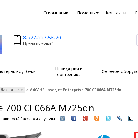
О компании
Помощь
Контакты
Р
8-727-227-58-20
Нужна помощь?
Периферия и
ютеры, ноутбуки
Сетевое оборуд
оргтехника
 Лазерные
МФУ HP LaserJet Enterprise 700 CF066A M725dn
se 700 CF066A M725dn
равилось? Расскажи друзьям!