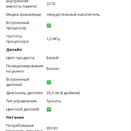
Внутренняя
32 ГБ
емкость памяти:
Медиа хранилище:
твердотельный накопитель
Встроенный
процессор:
Частота
1,2 МГц
процессора:
Дизайн
Цвет продукта:
Белый
Позиционирование
Бизнес
на рынке:
Встроенный
дисплей:
Диагональ дисплея:
20,3 см (8 дюймов)
Тип управления:
Трогать
Цветной дисплей:
Питание
Потребляемая
655 Вт
мощность (печать):