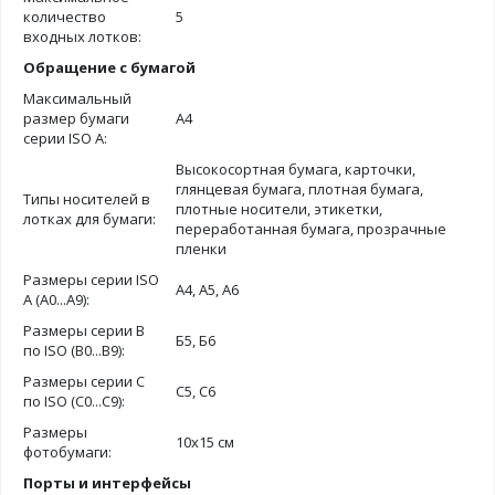
количество
5
входных лотков:
Обращение с бумагой
Максимальный
размер бумаги
А4
серии ISO A:
Высокосортная бумага, карточки,
глянцевая бумага, плотная бумага,
Типы носителей в
плотные носители, этикетки,
лотках для бумаги:
переработанная бумага, прозрачные
пленки
Размеры серии ISO
А4, А5, А6
A (A0...A9):
Размеры серии B
Б5, Б6
по ISO (B0...B9):
Размеры серии C
С5, С6
по ISO (C0...C9):
Размеры
10х15 см
фотобумаги:
Порты и интерфейсы