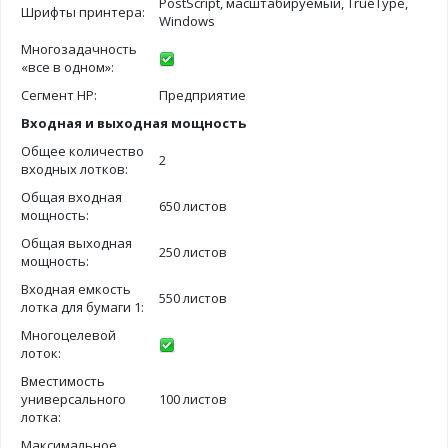
PostScript, масштабируемый, TrueType,
Шрифты принтера:
Windows
Многозадачность
«все в одном»:
Сегмент HP:
Предприятие
Входная и выходная мощность
Общее количество
2
входных лотков:
Общая входная
650 листов
мощность:
Общая выходная
250 листов
мощность:
Входная емкость
550 листов
лотка для бумаги 1:
Многоцелевой
лоток:
Вместимость
универсального
100 листов
лотка:
Максимальное