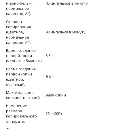
(черно-белый,
45 импульсов в минуту
нормальное
качество, А4):
Скорость
копирования
(цветное,
43 импульса в минуту
нормальное
качество, А4):
Время создания
первой копии
5,5 с
(черный, обычный):
Время создания
первой копии
8,6 с
(цветной,
обычный):
Максимальное
9999 копий
количество копий:
Изменение
размера
25 - 400%
копировального
аппарата: