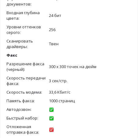
документов:
Входная глубина
24 бит
цвета:
Уровни оттенков
256
серого:
Сканировать
Твен
драйверы:
Факс
Разрешение факса
300 х 300 точек на дюйм
(черный):
Скорость передачи
3 сек/стр.
факса:
Скорость модема:
33,6 Кбит/с
Память факса:
1000 страниц
Автодозвон:
Быстрый набор:
Отложенная
отправка факса: