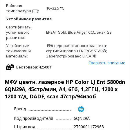
Рабочая
10–32,5 °С
температура (ТТ):
Устойчивое развитие
Сертификаты
устойчивого
EPEAT Gold, Blue Angel, CCC, знак GS
развития:
Устойчивые
15% переработанного пластика;
технологии и
сертифицирован ENERGY STAR®;
материалы:
Зарегистрировано EPEAT®
Свернуть описание
Вес товара: 42500 г
МФУ цветн. лазерное HP Color LJ Ent 5800dn
6QN29A, 45стр/мин, А4, 6Гб, 1,2ГГЦ, 1200 х
1200 т/д, DADF, scan 47стр/94изоб
Бренд
Код производителя
6QN29A
Штрих код
2700001172963