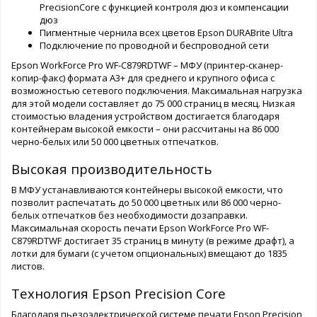
PrecisionCore с функцией контроля дюз и компенсации
дюз
Пигментные чернила всех цветов Epson DURABrite Ultra
Подключение по проводной и беспроводной сети
Epson WorkForce Pro WF-C879RDTWF – МФУ (принтер-сканер-
копир-факс) формата А3+ для среднего и крупного офиса с
возможностью сетевого подключения. Максимальная нагрузка
для этой модели составляет до 75 000 страниц в месяц. Низкая
стоимостью владения устройством достигается благодаря
контейнерам высокой емкости – они рассчитаны на 86 000
черно-белых или 50 000 цветных отпечатков.
Высокая производительность
В МФУ устанавливаются контейнеры высокой емкости, что
позволит распечатать до 50 000 цветных или 86 000 черно-
белых отпечатков без необходимости дозаправки.
Максимальная скорость печати Epson WorkForce Pro WF-
C879RDTWF достигает 35 страниц в минуту (в режиме драфт), а
лотки для бумаги (с учетом опциональных) вмещают до 1835
листов.
Технология Epson Precision Core
Благодаря пьезоэлектрической системе печати Epson Precision