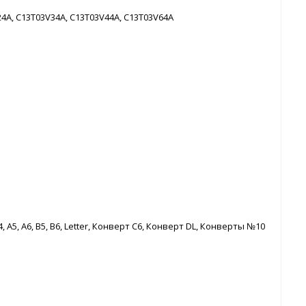
4A, C13T03V34A, C13T03V44A, C13T03V64A
A4, A5, A6, B5, B6, Letter, Конверт C6, Конверт DL, Конверты №10