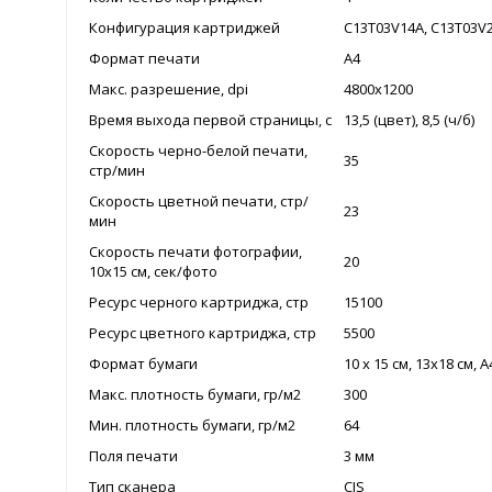
Конфигурация картриджей
C13T03V14A, C13T03V2
Формат печати
A4
Макс. разрешение, dpi
4800x1200
Время выхода первой страницы, с
13,5 (цвет), 8,5 (ч/б)
Скорость черно-белой печати,
35
стр/мин
Cкорость цветной печати, стр/
23
мин
Скорость печати фотографии,
20
10х15 см, сек/фото
Ресурс черного картриджа, стр
15100
Ресурс цветного картриджа, стр
5500
Формат бумаги
10 x 15 см, 13х18 см, 
Макс. плотность бумаги, гр/м2
300
Мин. плотность бумаги, гр/м2
64
Поля печати
3 мм
Тип сканера
CIS