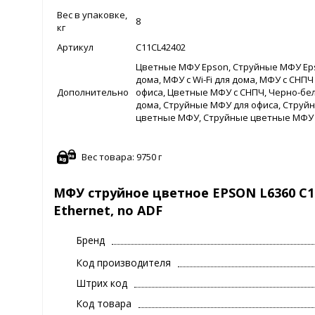
Вес в упаковке,
8
кг
Артикул
C11CL42402
Цветные МФУ Epson, Струйные МФУ Eps
дома, МФУ с Wi-Fi для дома, МФУ с СНПЧ
Дополнительно
офиса, Цветные МФУ с СНПЧ, Черно-бе
дома, Струйные МФУ для офиса, Струй
цветные МФУ, Струйные цветные МФУ 
Вес товара: 9750 г
МФУ струйное цветное EPSON L6360 C11C
Ethernet, no ADF
Бренд
Код производителя
Штрих код
Код товара