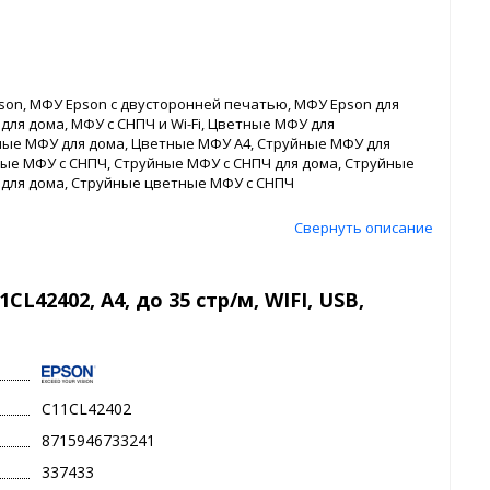
on, МФУ Epson с двусторонней печатью, МФУ Epson для
 для дома, МФУ с СНПЧ и Wi-Fi, Цветные МФУ для
лые МФУ для дома, Цветные МФУ А4, Струйные МФУ для
ные МФУ с СНПЧ, Струйные МФУ с СНПЧ для дома, Струйные
для дома, Струйные цветные МФУ с СНПЧ
Свернуть описание
L42402, А4, до 35 стр/м, WIFI, USB,
C11CL42402
8715946733241
337433