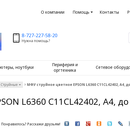
О компании
Помощь
Контакты
Р
8-727-227-58-20
Нужна помощь?
Периферия и
ютеры, ноутбуки
Сетевое оборуд
оргтехника
 Струйные
МФУ струйное цветное EPSON L6360 C11CL42402, А4, до 3
ON L6360 C11CL42402, А4, до 3
Понравилось? Расскажи друзьям!