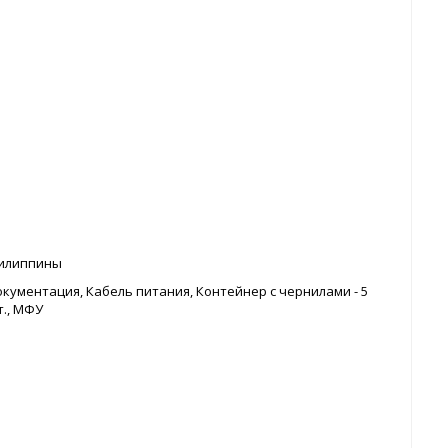
илиппины
кументация, Кабель питания, Контейнер с чернилами - 5
т., МФУ