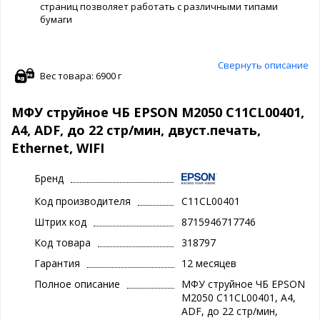
страниц позволяет работать с различными типами
бумаги
Свернуть описание
Вес товара: 6900 г
МФУ струйное ЧБ EPSON M2050 C11CL00401,
А4, ADF, до 22 стр/мин, двуст.печать,
Ethernet, WIFI
Бренд
Код производителя
C11CL00401
Штрих код
8715946717746
Код товара
318797
Гарантия
12 месяцев
Полное описание
МФУ струйное ЧБ EPSON
M2050 C11CL00401, А4,
ADF, до 22 стр/мин,