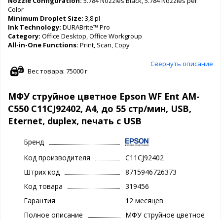
Nozzle Configuration:
5.784 Nozzles Black, 5.784 Nozzles per
Color
Minimum Droplet Size:
3,8 pl
Ink Technology:
DURABrite™ Pro
Category:
Office Desktop, Office Workgroup
All-in-One Functions:
Print, Scan, Copy
Свернуть описание
Вес товара: 75000 г
МФУ струйное цветное Epson WF Ent AM-
C550 C11CJ92402, А4, до 55 стр/мин, USB,
Eternet, duplex, печать с USB
Бренд
Код производителя
C11CJ92402
Штрих код
8715946726373
Код товара
319456
Гарантия
12 месяцев
Полное описание
МФУ струйное цветное