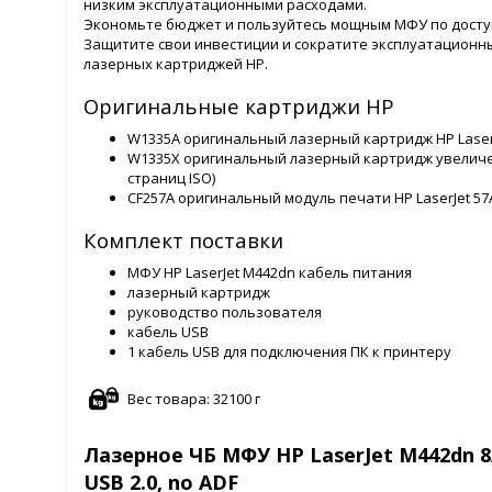
низким эксплуатационными расходами.
Экономьте бюджет и пользуйтесь мощным МФУ по досту
Защитите свои инвестиции и сократите эксплуатацион
лазерных картриджей HP.
Оригинальные картриджи HP
W1335A оригинальный лазерный картридж HP LaserJe
W1335X оригинальный лазерный картридж увеличенн
страниц ISO)
CF257A оригинальный модуль печати HP LaserJet 57A
Комплект поставки
МФУ HP LaserJet M442dn кабель питания
лазерный картридж
руководство пользователя
кабель USB
1 кабель USB для подключения ПК к принтеру
Вес товара: 32100 г
Лазерное ЧБ МФУ HP LaserJet M442dn 8AF
USB 2.0, no ADF