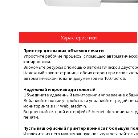
Характеристики
Принтер для ваших объемов печати
Упростите рабочие процессы с помощью автоматической
копирования.
Экономьте ресурсы с помощью автоматической двусторо
Надежный захват страниц с обеих сторон при использо
автоматической подачи документов на 100 листов.
Надежный и производительный
Объедините удаленный мониторинг и управление общих 
Добавляйте новые устройства и управляйте средой печ
мониторинга в HP Web Jetadmin.
Встроенный сетевой интерфейс Ethernet обеспечивает уд
печати.
Пусть ваш офисный принтер приносит большую пол
Извлеките из него максимальную пользу и оставайтесь 