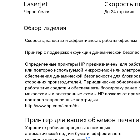
LaserJet
Скорость п
Черно-белая
До 24 стр./мин
Обзор изделия
Скорость, качество и эффективность работы офисных 
Принтер с поддержкой функции динамической безопас
Определенные принтеры HP предназначены для работы
или повторно используемой микросхемой или электрон
обеспечения динамической безопасности для блокиров
сторонних производителей. Периодические обновлен
работу этих средств и обеспечивать блокировку ране
микросхемы и электронные схемы HP позволяют приме
повторно заправленные картриджи.
http://www.hp.com/learn/ds
Принтер для ваших объемов печати
Упростите рабочие процессы с помощью
автоматической подачи бумаги, эффективного
1
,
2
сканирования и копирования
.