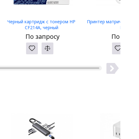
Черный картридж с тонером HP
Принтер матричный Eps
CF214A, черный
LW-400
По запросу
По запро