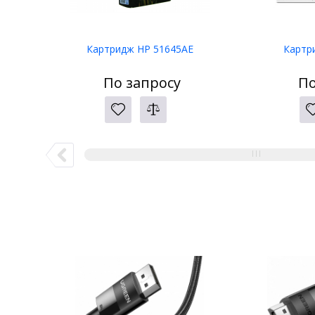
Картридж HP 51645AE
Картр
По запросу
По