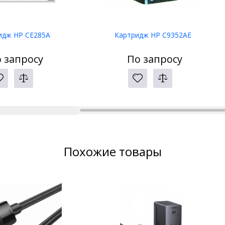
идж HP CE285A
Картридж HP C9352AE
 запросу
По запросу
Похожие товары