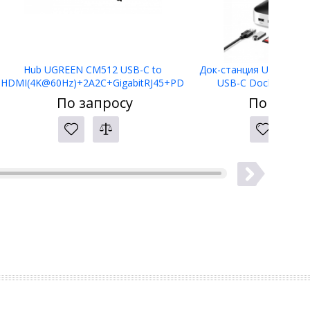
Hub UGREEN CM512 USB-C to
Док-станция UGREEN C
HDMI(4K@60Hz)+2A2C+GigabitRJ45+PD
USB-C Docking Stat
(100W) 45000
По запросу
По запро