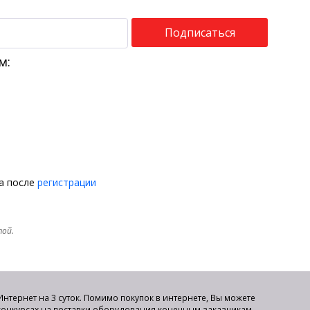
Подписаться
м:
на после
регистрации
той.
нтернет на 3 суток. Помимо покупок в интернете, Вы можете
 конкурсах на поставки оборудования конечным заказчикам.