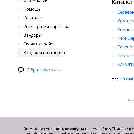
О компании
Каталог
Помощь
Серверн
Контакты
Компле
Регистрация партнера
Компьют
Вендоры
Перифер
Скачать прайс
Сетевое
Вход для партнеров
Проект
Климати
Обратная связь
•
•
•
Посмо
Цен
Вы можете совершить покупку на нашем сайте VSTrade.kz в 
приобрести товар в офисе компании VSTrade. VSTrade не р