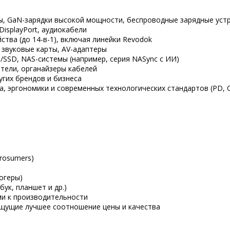
ры, GaN-зарядки высокой мощности, беспроводные зарядные уст
 DisplayPort, аудиокабели
тва (до 14-в-1), включая линейки Revodok
, звуковые карты, AV-адаптеры
/SSD, NAS-системы (например, серия NASync с ИИ)
атели, органайзеры кабелей
угих брендов и бизнеса
, эргономики и современных технологических стандартов (PD, QC
rosumers)
огеры)
ук, планшет и др.)
ми к производительности
 ищущие лучшее соотношение цены и качества