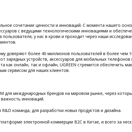
ьное сочетание ценности и инноваций. С момента нашего основ
ессуаров с ведущими технологическими инновациями и обеспеч
пользователя, у нас в крови и проходит через наши исследован
лиентов.
ому доверяют более 40 миллионов пользователей в более чем 1
от зарядных устройств, аксессуаров для мобильных телефонов 
та как онлайн, так и офлайн, UGREEN стремится обеспечить ма
ым сервисом для наших клиентов.
M для международных брендов на мировом рынке, через котор
и важность инноваций.
я R&D команда, для разработки новых продуктов и дизайна.
 платформе электронной коммерции B2C в Китае, и всего за нес