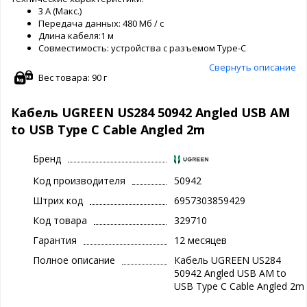
3 А (Макс.)
Передача данных: 480 Мб / с
Длина кабеля:1 м
Совместимость: устройства с разъемом Type-C
Свернуть описание
Вес товара: 90 г
Кабель UGREEN US284 50942 Angled USB AM
to USB Type C Cable Angled 2m
Бренд
Код производителя
50942
Штрих код
6957303859429
Код товара
329710
Гарантия
12 месяцев
Полное описание
Кабель UGREEN US284
50942 Angled USB AM to
USB Type C Cable Angled 2m