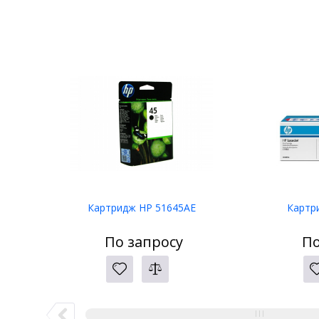
Картридж HP 51645AE
Картр
По запросу
По