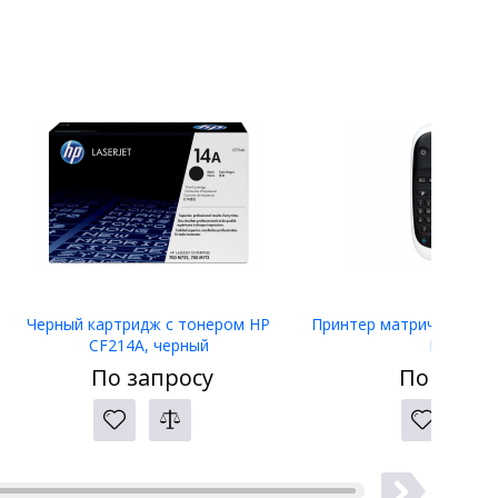
Черный картридж с тонером HP
Принтер матричный Eps
CF214A, черный
LW-400
По запросу
По запро