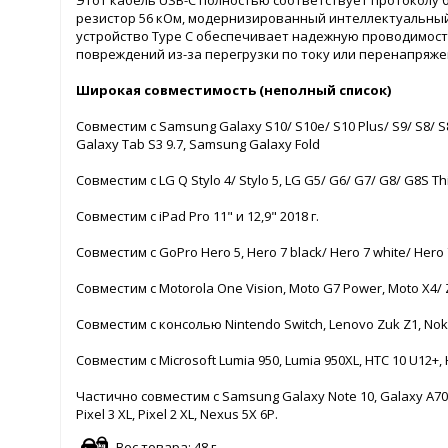
Этот кабель USB-C полностью соответствует протоколу
резистор 56 кОм, модернизированный интеллектуальный
устройство Type C обеспечивает надежную проводимост
повреждений из-за перегрузки по току или перенапряже
Широкая совместимость (неполный список)
Совместим с Samsung Galaxy S10/ S10e/ S10 Plus/ S9/ S8/ S8
Galaxy Tab S3 9.7, Samsung Galaxy Fold
Совместим с LG Q Stylo 4/ Stylo 5, LG G5/ G6/ G7/ G8/ G8S Th
Совместим с iPad Pro 11" и 12,9" 2018 г.
Совместим с GoPro Hero 5, Hero 7 black/ Hero 7 white/ Hero 7
Совместим с Motorola One Vision, Moto G7 Power, Moto X4/ Z
Совместим с консолью Nintendo Switch, Lenovo Zuk Z1, Nokia 
Совместим с Microsoft Lumia 950, Lumia 950XL, HTC 10 U12+, 
Частично совместим с Samsung Galaxy Note 10, Galaxy A70 A80, 
Pixel 3 XL, Pixel 2 XL, Nexus 5X 6P.
Вес товара: 48 г