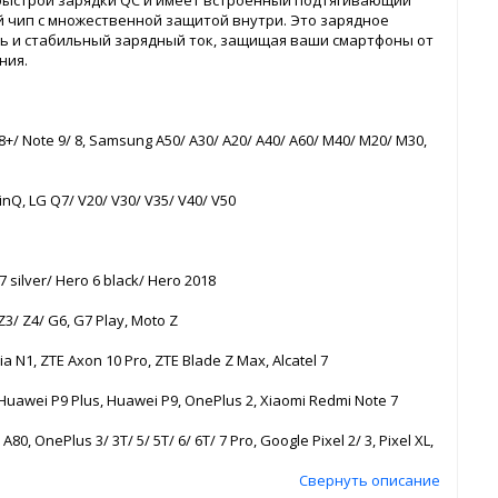
 быстрой зарядки QC и имеет встроенный подтягивающий
 чип с множественной защитой внутри. Это зарядное
ь и стабильный зарядный ток, защищая ваши смартфоны от
ния.
+/ Note 9/ 8, Samsung A50/ A30/ A20/ A40/ A60/ M40/ M20/ M30,
inQ, LG Q7/ V20/ V30/ V35/ V40/ V50
 silver/ Hero 6 black/ Hero 2018
3/ Z4/ G6, G7 Play, Moto Z
N1, ZTE Axon 10 Pro, ZTE Blade Z Max, Alcatel 7
Huawei P9 Plus, Huawei P9, OnePlus 2, Xiaomi Redmi Note 7
OnePlus 3/ 3T/ 5/ 5T/ 6/ 6T/ 7 Pro, Google Pixel 2/ 3, Pixel XL,
Свернуть описание