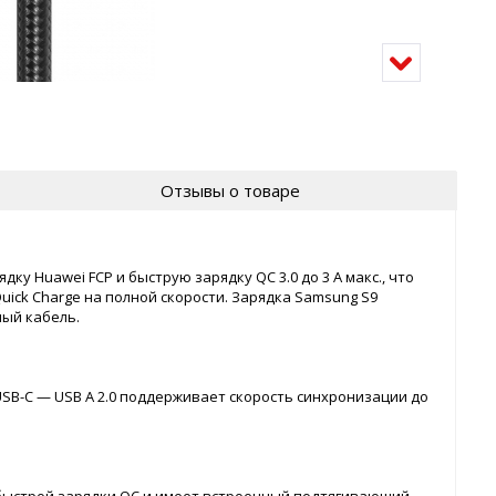
Отзывы о товаре
у Huawei FCP и быструю зарядку QC 3.0 до 3 А макс., что
ick Charge на полной скорости. Зарядка Samsung S9
ный кабель.
USB-C — USB A 2.0 поддерживает скорость синхронизации до