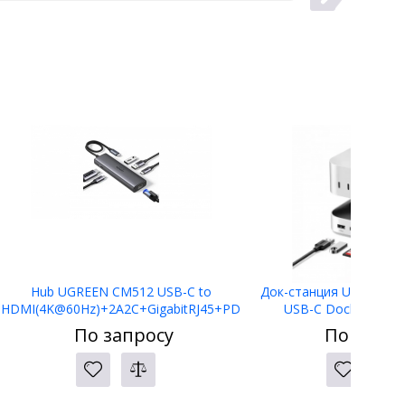
Hub UGREEN CM512 USB-C to
Док-станция UGREEN C
HDMI(4K@60Hz)+2A2C+GigabitRJ45+PD
USB-C Docking Stat
(100W) 45000
По запросу
По запро