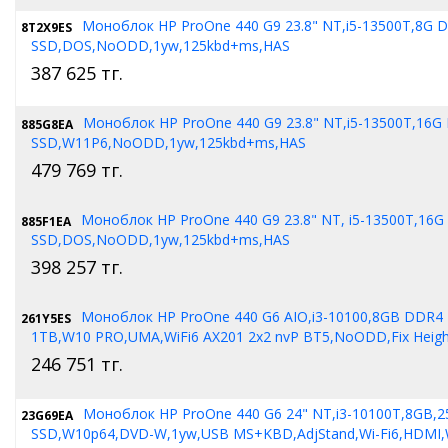
Моноблок HP ProOne 440 G9 23.8" NT,i5-13500T,8G 
8T2X9ES
SSD,DOS,NoODD,1yw,125kbd+ms,HAS
387 625
тг.
Моноблок HP ProOne 440 G9 23.8" NT,i5-13500T,16G
885G8EA
SSD,W11P6,NoODD,1yw,125kbd+ms,HAS
479 769
тг.
Моноблок HP ProOne 440 G9 23.8" NT, i5-13500T,16G
885F1EA
SSD,DOS,NoODD,1yw,125kbd+ms,HAS
398 257
тг.
Моноблок HP ProOne 440 G6 AIO,i3-10100,8GB DDR4
261Y5ES
1TB,W10 PRO,UMA,WiFi6 AX201 2x2 nvP BT5,NoODD,Fix Heigh
246 751
тг.
Моноблок HP ProOne 440 G6 24" NT,i3-10100T,8GB,
23G69EA
SSD,W10p64,DVD-W,1yw,USB MS+KBD,AdjStand,Wi-Fi6,HDMI