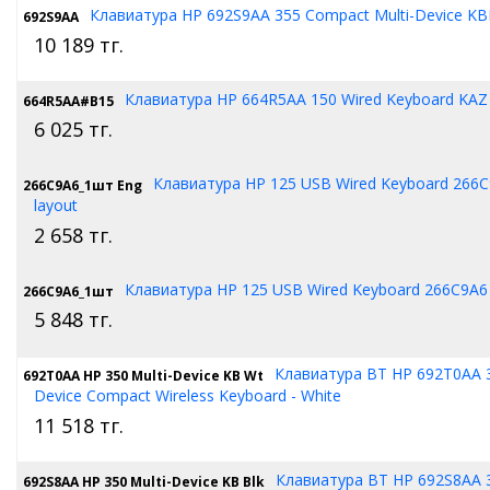
Клавиатура HP 692S9AA 355 Compact Multi-Device K
692S9AA
10 189
тг.
Клавиатура HP 664R5AA 150 Wired Keyboard KAZ
664R5AA#B15
6 025
тг.
Клавиатура HP 125 USB Wired Keyboard 266C9
266C9A6_1шт Eng
layout
2 658
тг.
Клавиатура HP 125 USB Wired Keyboard 266C9A6
266C9A6_1шт
5 848
тг.
Клавиатура BT HP 692T0AA 3
692T0AA HP 350 Multi-Device KB Wt
Device Compact Wireless Keyboard - White
11 518
тг.
Клавиатура BT HP 692S8AA 3
692S8AA HP 350 Multi-Device KB Blk