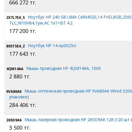
666 272
тг.
Ноутбук HP 240 G8 UMA CelN4020,14 FHD,8GB,256
2X7L7EA_S
TLC,W10H64,1yw,AC 1x1+BT 4.2
177 200
тг.
Ноутбук HP 14-ep0025ci
805T5EA_Z
177 643
тг.
Мышь проводная HP 4QM14AA, 1000
4QM14AA
2 880
тг.
Мышь оптическая проводная HP 9VA80A6 Wired 320M
9VA80A6
упаковке)
284 406
тг.
Мышь лазерная проводная HP 265D9A6 128 (120 шт в
265D9A6
3 500
тг.