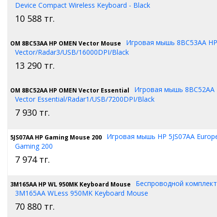
Device Compact Wireless Keyboard - Black
10 588
тг.
Игровая мышь 8BC53AA H
OM 8BC53AA HP OMEN Vector Mouse
Vector/Radar3/USB/16000DPI/Black
13 290
тг.
Игровая мышь 8BC52AA
OM 8BC52AA HP OMEN Vector Essential
Vector Essential/Radar1/USB/7200DPI/Black
7 930
тг.
Игровая мышь HP 5JS07AA Europe 
5JS07AA HP Gaming Mouse 200
Gaming 200
7 974
тг.
Беспроводной комплект
3M165AA HP WL 950MK Keyboard Mouse
3M165AA WLess 950MK Keyboard Mouse
70 880
тг.