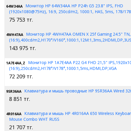
Монитор HP 64W34AA HP P24h G5 23.8" IPS, FHD
64W34AA
(1920x1080@75Hz), 16:9, 250cd/m2, 1000:1, HAS, 5ms, 178/1
75 753
тг.
Монитор HP 4WH47AA OMEN X 25f Gaming 24.5" TN,
4WH47AA
(16:9),400cd/m2,H170°/V160°,1000:1,12M:1,3ms,2HDMI,DP,3US
143 975
тг.
Монитор HP 1A7E4AA P22 G4 FHD 21,5" IPS,1920x1
1A7E4AA_Z
(16:9),250cd/m2,H178°/V178°,1000:1,5ms,HDMI,DP,VGA
72 209
тг.
Клавиатура и мышь проводные HP 9SR36AA Wired 3
9SR36AA
8 851
тг.
Клавиатура и мышь HP 4R016AA 650 Wireless Keyboar
4R016AA
Mouse Combo WHT RUSS
21 707
тг.