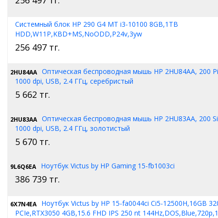
Системный блок HP 290 G4 MT i3-10100 8GB,1TB
HDD,W11P,KBD+MS,NoODD,P24v,3yw
256 497
тг.
Оптическая беспроводная мышь HP 2HU84AA, 200 Pike
2HU84AA
1000 dpi, USB, 2.4 ГГц, серебристый
5 662
тг.
Оптическая беспроводная мышь HP 2HU83AA, 200 Sil
2HU83AA
1000 dpi, USB, 2.4 ГГц, золотистый
5 670
тг.
Ноутбук Victus by HP Gaming 15-fb1003ci
9L6Q6EA
386 739
тг.
Ноутбук Victus by HP 15-fa0044ci Ci5-12500H,16GB 3
6X7N4EA
PCIe,RTX3050 4GB,15.6 FHD IPS 250 nt 144Hz,DOS,Blue,720p,