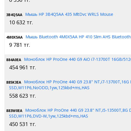
Мышь HP 3B4Q5AA 435 MltDvc WRLS Mouse
3B4Q5AA
10 632
тг.
Мышь Bluetooth 4M0X5AA HP 410 Slim AHS Bluetoot
4M0X5AA
9 781
тг.
Моноблок HP ProOne 440 G9 AiO i7-13700T 16GB/51
884A0EA
454 961
тг.
Моноблок HP ProOne 440 G9 23.8" NT,i7-13700T,16G
885K3EA
SSD,W11P6,NoODD,1yw,125kbd+ms,HAS
558 623
тг.
Моноблок HP ProOne 440 G9 23.8" NT,i5-13500T,8G 
883W0EA
SSD,W11P6,DVD-W,1yw,125kbd+ms,HAS
450 531
тг.