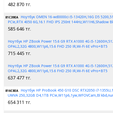
482 870
тг.
Ноутбук OMEN 16-wd0000ci i5-13420H,16G D5 5200,5
81C39EA
PCIe,RTX 4050 6G,16.1 FHD IPS 250nt 144Hz,W11H6,Shadow B
585 646
тг.
Ноутбук HP ZBook Power 15.6 G9 RTX A1000 4G i5-12600H,51
OPAL2,32G 4800,W11p6,15.6 FHD 250 IR,Wi-Fi 6E vPro+BT5
715 445
тг.
Ноутбук HP ZBook Power 15.6 G9 RTX A1000 4G i5-12600H,51
OPAL2,32G 4800,W11p6,15.6 FHD 250 IR,Wi-Fi 6E vPro+BT5
637 477
тг.
Ноутбук HP ProBook 450 G10 DSC RTX2050 i7-1355U,
816C8EA
UWVA 250,32GB D4,1TB PCIe,W11p6,1yw,WFOVCam,Bl kbd,n
654 311
тг.