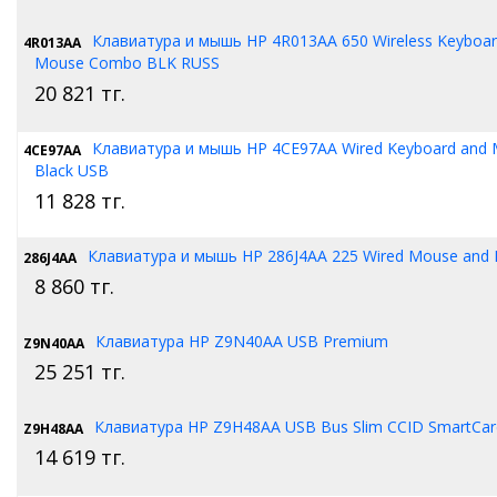
Клавиатура и мышь HP 4R013AA 650 Wireless Keyboar
4R013AA
Mouse Combo BLK RUSS
20 821
тг.
Клавиатура и мышь HP 4CE97AA Wired Keyboard and 
4CE97AA
Black USB
11 828
тг.
Клавиатура и мышь HP 286J4AA 225 Wired Mouse and
286J4AA
8 860
тг.
Клавиатура HP Z9N40AA USB Premium
Z9N40AA
25 251
тг.
Клавиатура HP Z9H48AA USB Bus Slim CCID SmartCar
Z9H48AA
14 619
тг.