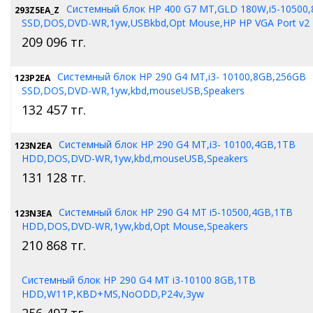
Системный блок HP 400 G7 MT,GLD 180W,i5-10500
293Z5EA_Z
SSD,DOS,DVD-WR,1yw,USBkbd,Opt Mouse,HP HP VGA Port v2
209 096
тг.
Системный блок HP 290 G4 MT,i3- 10100,8GB,256GB
123P2EA
SSD,DOS,DVD-WR,1yw,kbd,mouseUSB,Speakers
132 457
тг.
Системный блок HP 290 G4 MT,i3- 10100,4GB,1TB
123N2EA
HDD,DOS,DVD-WR,1yw,kbd,mouseUSB,Speakers
131 128
тг.
Системный блок HP 290 G4 MT i5-10500,4GB,1TB
123N3EA
HDD,DOS,DVD-WR,1yw,kbd,Opt Mouse,Speakers
210 868
тг.
Системный блок HP 290 G4 MT i3-10100 8GB,1TB
HDD,W11P,KBD+MS,NoODD,P24v,3yw
256 497
тг.