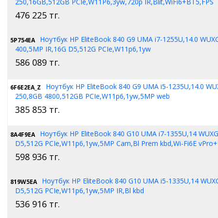
250,16GB,512GB PCIe,W11P6,3yw,720p IR,Blit,WiFi6+BT5,FPS
476 225
тг.
Ноутбук HP EliteBook 840 G9 UMA i7-1255U,14.0 WU
5P754EA
400,5MP IR,16G D5,512G PCIe,W11p6,1yw
586 089
тг.
Ноутбук HP EliteBook 840 G9 UMA i5-1235U,14.0 
6F6E2EA_Z
250,8GB 4800,512GB PCIe,W11p6,1yw,5MP web
385 853
тг.
Ноутбук HP EliteBook 840 G10 UMA i7-1355U,14 WUX
8A4F9EA
D5,512G PCIe,W11p6,1yw,5MP Cam,Bl Prem kbd,Wi-Fi6E vPro+
598 936
тг.
Ноутбук HP EliteBook 840 G10 UMA i5-1335U,14 WUX
819W5EA
D5,512G PCIe,W11p6,1yw,5MP IR,Bl kbd
536 916
тг.