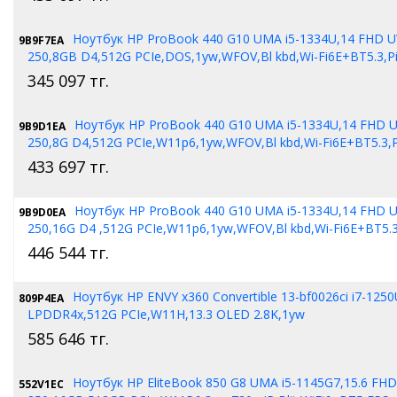
Ноутбук HP ProBook 440 G10 UMA i5-1334U,14 FHD 
9B9F7EA
250,8GB D4,512G PCIe,DOS,1yw,WFOV,Bl kbd,Wi-Fi6E+BT5.3,Pi
345 097
тг.
Ноутбук HP ProBook 440 G10 UMA i5-1334U,14 FHD
9B9D1EA
250,8G D4,512G PCIe,W11p6,1yw,WFOV,Bl kbd,Wi-Fi6E+BT5.3,Pi
433 697
тг.
Ноутбук HP ProBook 440 G10 UMA i5-1334U,14 FHD
9B9D0EA
250,16G D4 ,512G PCIe,W11p6,1yw,WFOV,Bl kbd,Wi-Fi6E+BT5.3,
446 544
тг.
Ноутбук HP ENVY x360 Convertible 13-bf0026ci i7-125
809P4EA
LPDDR4x,512G PCIe,W11H,13.3 OLED 2.8K,1yw
585 646
тг.
Ноутбук HP EliteBook 850 G8 UMA i5-1145G7,15.6 FH
552V1EC