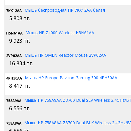
Мышь беспроводная HP 7KX12AA белая
7KX12AA
5 808
тг.
Мышь HP Z4000 Wireless H5N61AA
H5N61AA
9 923
тг.
Мышь HP OMEN Reactor Mouse 2VP02AA
2VP02AA
16 834
тг.
Мышь HP Europe Pavilion Gaming 300 4PH30AA
4PH30AA
8 417
тг.
Мышь HP 758A9AA Z3700 Dual SLV Wireless 2.4GHz/BT
758A9AA
6 556
тг.
Мышь HP 758A8AA Z3700 Dual BLK Wireless 2.4GHz/B
758A8AA
6 556
тг.