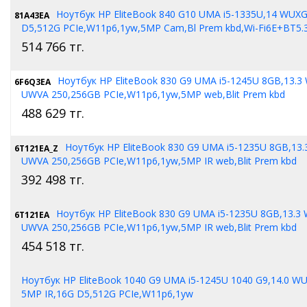
Ноутбук HP EliteBook 840 G10 UMA i5-1335U,14 WUX
81A43EA
D5,512G PCIe,W11p6,1yw,5MP Cam,Bl Prem kbd,Wi-Fi6E+BT5.
514 766
тг.
Ноутбук HP EliteBook 830 G9 UMA i5-1245U 8GB,13.
6F6Q3EA
UWVA 250,256GB PCIe,W11p6,1yw,5MP web,Blit Prem kbd
488 629
тг.
Ноутбук HP EliteBook 830 G9 UMA i5-1235U 8GB,13
6T121EA_Z
UWVA 250,256GB PCIe,W11p6,1yw,5MP IR web,Blit Prem kbd
392 498
тг.
Ноутбук HP EliteBook 830 G9 UMA i5-1235U 8GB,13.
6T121EA
UWVA 250,256GB PCIe,W11p6,1yw,5MP IR web,Blit Prem kbd
454 518
тг.
Ноутбук HP EliteBook 1040 G9 UMA i5-1245U 1040 G9,14.0 W
5MP IR,16G D5,512G PCIe,W11p6,1yw