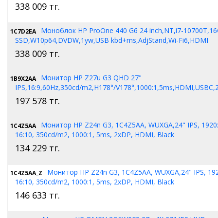
338 009
тг.
Моноблок HP ProOne 440 G6 24 inch,NT,i7-10700T,1
1C7D2EA
SSD,W10p64,DVDW,1yw,USB kbd+ms,AdjStand,Wi-Fi6,HDMI
338 009
тг.
Монитор HP Z27u G3 QHD 27"
1B9X2AA
IPS,16:9,60Hz,350cd/m2,H178°/V178°,1000:1,5ms,HDMI,USBC,2
197 578
тг.
Монитор HP Z24n G3, 1C4Z5AA, WUXGA,24" IPS, 1920
1C4Z5AA
16:10, 350cd/m2, 1000:1, 5ms, 2xDP, HDMI, Black
134 229
тг.
Монитор HP Z24n G3, 1C4Z5AA, WUXGA,24" IPS, 19
1C4Z5AA_Z
16:10, 350cd/m2, 1000:1, 5ms, 2xDP, HDMI, Black
146 633
тг.