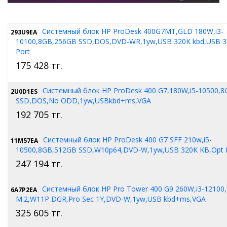
Системный блок HP ProDesk 400G7MT,GLD 180W,i3-
293U9EA
10100,8GB,256GB SSD,DOS,DVD-WR,1yw,USB 320K kbd,USB 
Port
175 428
тг.
Системный блок HP ProDesk 400 G7,180W,i5-10500,
2U0D1ES
SSD,DOS,No ODD,1yw,USBkbd+ms,VGA
192 705
тг.
Системный блок HP ProDesk 400 G7 SFF 210w,i5-
11M57EA
10500,8GB,512GB SSD,W10p64,DVD-W,1yw,USB 320K KB,Opt
247 194
тг.
Системный блок HP Pro Tower 400 G9 260W,i3-12100
6A7P2EA
M.2,W11P DGR,Pro Sec 1Y,DVD-W,1yw,USB kbd+ms,VGA
325 605
тг.