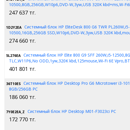
10500,8GB,256GB,W10p6,DVD-W,3yw,USB 320K kbd+ms,W-Fi6
247 637
тг.
Системный блок HP EliteDesk 800 G6 TWR PL260W,i5-
1D2Y2EA
10500,16GB,256GB SSD,W10p6,DVD-W,3yw,USB 320K kbd,mo
274 660
тг.
Системный блок HP Elite 800 G9 SFF 260W,i5-12500,8
5L276EA
TLC,W11P6,No ODD,1yw,320K kbd,125mouse,Wi-Fi 6E Vpro,BT
401 801
тг.
Системный блок HP Desktop Pro G6 Microtower i3-10
36T10ES
8GB/256GB PC
186 060
тг.
Системный блок HP Desktop M01-F3023ci PC
7Y0E2EA_Z
172 770
тг.