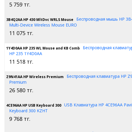
5 759
тг.
Беспроводная мышь HP 3B
3B4Q2AA HP 430 MltDvc WRLS Mouse
Multi-Device Wireless Mouse EURO
11 075
тг.
Беспроводная клавиату
1Y4D0AA HP 235 WL Mouse and KB Comb
HP 235 1Y4D0AA
11 518
тг.
Беспроводная клавиатура HP Z
Z9N41AA HP Wireless Premium
Premium
26 580
тг.
USB Клавиатура HP 4CE96AA Pavil
4CE96AA HP USB Keyboard 300
Keyboard 300 KZHT
9 768
тг.