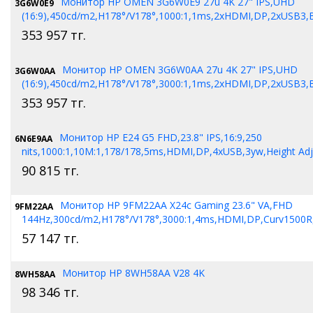
Монитор HP OMEN 3G6W0E9 27u 4K 27" IPS,UHD
3G6W0E9
(16:9),450cd/m2,H178°/V178°,1000:1,1ms,2xHDMI,DP,2xUSB3,B
353 957
тг.
Монитор HP OMEN 3G6W0AA 27u 4K 27" IPS,UHD
3G6W0AA
(16:9),450cd/m2,H178°/V178°,3000:1,1ms,2xHDMI,DP,2xUSB3,B
353 957
тг.
Монитор HP E24 G5 FHD,23.8" IPS,16:9,250
6N6E9AA
nits,1000:1,10M:1,178/178,5ms,HDMI,DP,4xUSB,3yw,Height Ad
90 815
тг.
Монитор HP 9FM22AA X24c Gaming 23.6" VA,FHD
9FM22AA
144Hz,300cd/m2,H178°/V178°,3000:1,4ms,HDMI,DP,Curv1500R
57 147
тг.
Монитор HP 8WH58AA V28 4K
8WH58AA
98 346
тг.