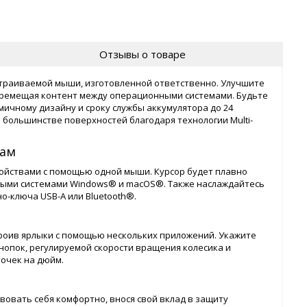
Отзывы о товаре
траиваемой мыши, изготовленной ответственно. Улучшите
перемещая контент между операционными системами. Будьте
ичному дизайну и сроку службы аккумулятора до 24
 большинстве поверхностей благодаря технологии Multi-
вам
ройствами с помощью одной мыши. Курсор будет плавно
ыми системами Windows® и macOS®. Также наслаждайтесь
о-ключа USB-A или Bluetooth®.
астроив ярлыки с помощью нескольких приложений. Укажите
нопок, регулируемой скорости вращения колесика и
точек на дюйм.
вовать себя комфортно, внося свой вклад в защиту