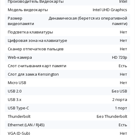
Производитель Видеокарты
Intel
Модель видеокарты
Intel UHD Graphics
Размер
Динамическая (берется из оперативной
видеопамяти
памяти)
Подсветка клавиатуры
Нет
Цифровая зона на клавиатуре
Нет
Сканер отпечатков пальцев
Нет
Web-камера
HD 720p
Слот считывания карт памяти
Есть
Слот для замка Kensington
Нет
Micro USB
Нет
USB 2.0
Без USB
USB 3.x
2 порта
USB Type-C
1 порт
Thunderbolt
Без Thunderbolt
Ethernet (LAN / RJ45)
Есть
VGA (D-Sub)
Нет