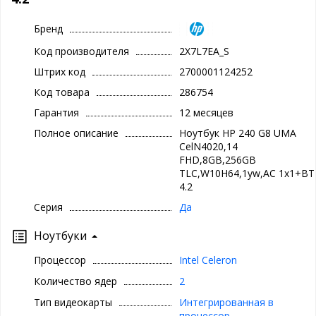
Бренд
Код производителя
2X7L7EA_S
Штрих код
2700001124252
Код товара
286754
Гарантия
12 месяцев
Полное описание
Ноутбук HP 240 G8 UMA
CelN4020,14
FHD,8GB,256GB
TLC,W10H64,1yw,AC 1x1+BT
4.2
Серия
Да
Ноутбуки
Процессор
Intel Celeron
Количество ядер
2
Тип видеокарты
Интегрированная в
процессор