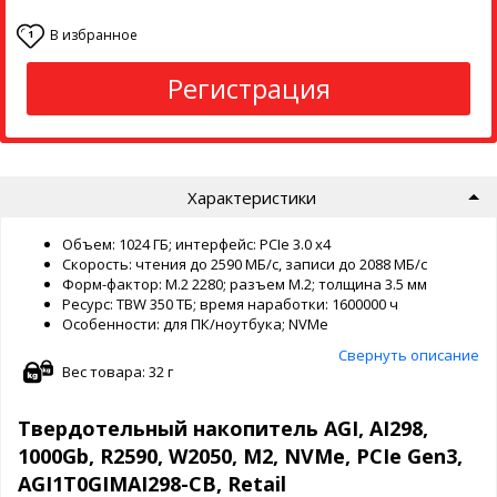
В избранное
1
Регистрация
Характеристики
Объем: 1024 ГБ; интерфейс: PCIe 3.0 x4
Скорость: чтения до 2590 МБ/с, записи до 2088 МБ/с
Форм-фактор: M.2 2280; разъем M.2; толщина 3.5 мм
Ресурс: TBW 350 ТБ; время наработки: 1600000 ч
Особенности: для ПК/ноутбука; NVMe
Свернуть описание
Вес товара: 32 г
Твердотельный накопитель AGI, AI298,
1000Gb, R2590, W2050, M2, NVMe, PCIe Gen3,
AGI1T0GIMAI298-CB, Retail