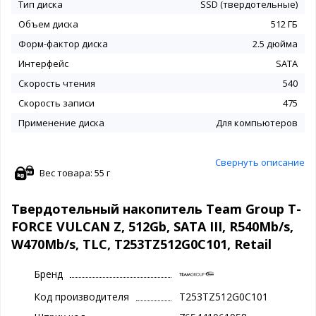
Тип диска
SSD (твердотельные)
Объем диска
512 ГБ
Форм-фактор диска
2.5 дюйма
Интерфейс
SATA
Скорость чтения
540
Скорость записи
475
Применение диска
Для компьютеров
Свернуть описание
Вес товара: 55 г
Твердотельный накопитель Team Group T-
FORCE VULCAN Z, 512Gb, SATA III, R540Mb/s,
W470Mb/s, TLC, T253TZ512G0C101, Retail
Бренд
Код производителя
T253TZ512G0C101