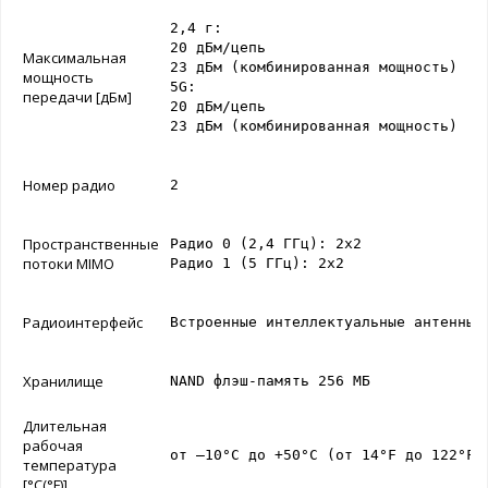
2,4 г:

20 дБм/цепь

Максимальная
23 дБм (комбинированная мощность)

мощность
5G:

передачи [дБм]
20 дБм/цепь

23 дБм (комбинированная мощность)
Номер радио
2
Пространственные
Радио 0 (2,4 ГГц): 2x2

потоки MIMO
Радио 1 (5 ГГц): 2х2
Радиоинтерфейс
Встроенные интеллектуальные антенны
Хранилище
NAND флэш-память 256 МБ
Длительная
рабочая
от –10°C до +50°C (от 14°F до 122°F)
температура
[°C(°F)]