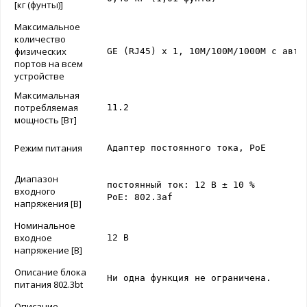
[кг (фунты)]
Максимальное
количество
физических
GE (RJ45) x 1, 10M/100M/1000M с авто
портов на всем
устройстве
Максимальная
потребляемая
11.2
мощность [Вт]
Режим питания
Адаптер постоянного тока, PoE
Диапазон
постоянный ток: 12 В ± 10 %

входного
PoE: 802.3af
напряжения [В]
Номинальное
входное
12 В
напряжение [В]
Описание блока
Ни одна функция не ограничена.
питания 802.3bt
Описание