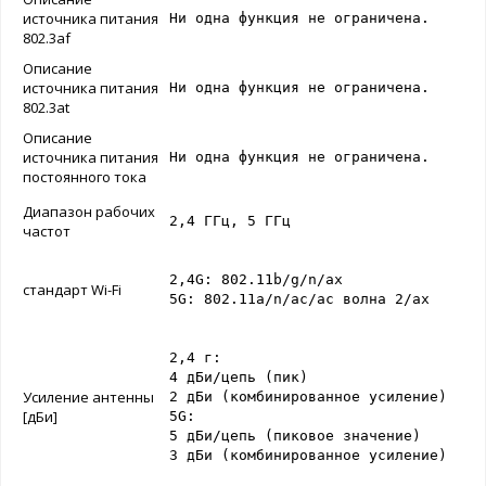
источника питания
Ни одна функция не ограничена.
802.3af
Описание
источника питания
Ни одна функция не ограничена.
802.3at
Описание
источника питания
Ни одна функция не ограничена.
постоянного тока
Диапазон рабочих
2,4 ГГц, 5 ГГц
частот
2,4G: 802.11b/g/n/ax

стандарт Wi-Fi
5G: 802.11a/n/ac/ac волна 2/ax
2,4 г:

4 дБи/цепь (пик)

Усиление антенны
2 дБи (комбинированное усиление)

[дБи]
5G:

5 дБи/цепь (пиковое значение)

3 дБи (комбинированное усиление)