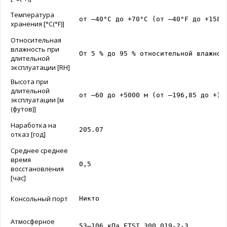
Температура
от –40°C до +70°C (от –40°F до +158°
хранения [°C(°F)]
Относительная
влажность при
От 5 % до 95 % относительной влажнос
длительной
эксплуатации [RH]
Высота при
длительной
от –60 до +5000 м (от –196,85 до +16
эксплуатации [м
(футов)]
Наработка на
205.07
отказ [год]
Среднее среднее
время
0,5
восстановления
[час]
Консольный порт
Никто
Атмосферное
53–106 кПа ETSI 300 019-2-3