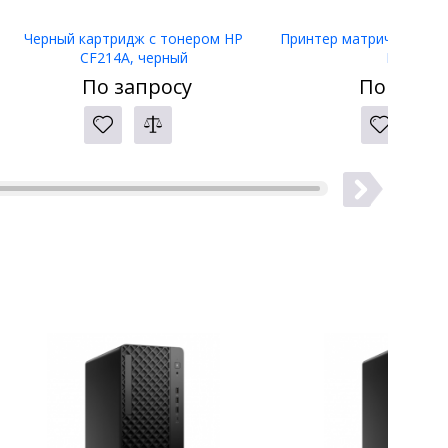
Черный картридж с тонером HP
Принтер матричный Eps
CF214A, черный
LW-400
По запросу
По запро