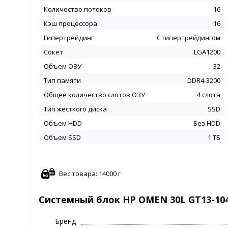
Количество потоков
16
Кэш процессора
16
Гипертрейдинг
С гипертрейдингом
Сокет
LGA1200
Объем ОЗУ
32
Тип памяти
DDR4-3200
Общее количество слотов ОЗУ
4 слота
Тип жесткого диска
SSD
Объем HDD
Без HDD
Объем SSD
1 ТБ
Вес товара: 14000 г
Системный блок HP OMEN 30L GT13-10
Бренд