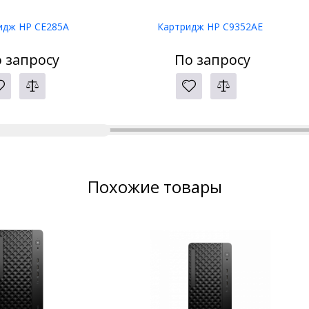
идж HP CE285A
Картридж HP C9352AE
 запросу
По запросу
Похожие товары