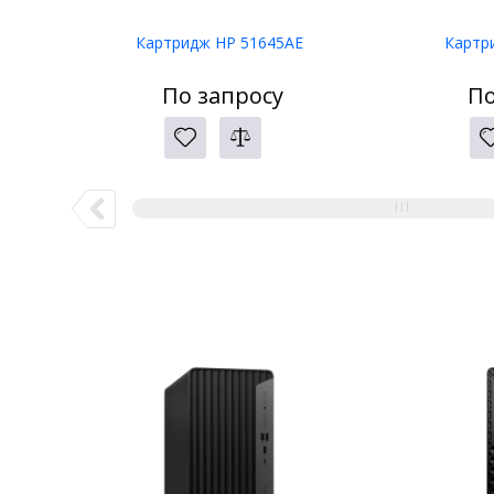
Картридж HP 51645AE
Картр
По запросу
По