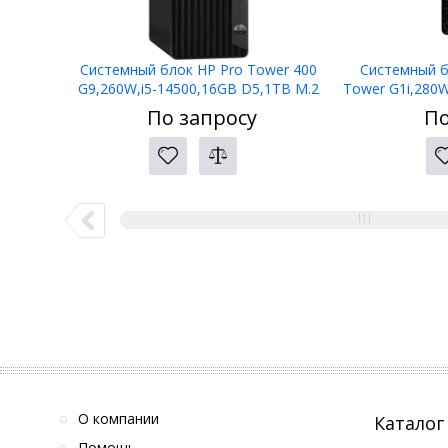
Системный блок HP Pro Tower 400
Системный б
G9,260W,i5-14500,16GB D5,1TB M.2
Tower G1i,280
PCIe,NoODD,W11P,3yw,125Blk
M.2 PCIe
По запросу
По
kbd+mse
О компании
Каталог
Помощь