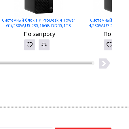
Системный блок HP ProDesk 4 Tower
Системный блок HP
G1i,280W,U5 235,16GB DDR5,1TB
4,280W,U7 265,16GB
PCIe,NoODD,W11P,3yw,125Blk
PCIe,W11P,3yw,1
По запросу
По запро
kbd+mse