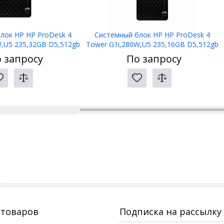
лок HP HP ProDesk 4
Системный блок HP HP ProDesk 4
W,U5 235,32GB D5,512gb
Tower G1i,280W,U5 235,16GB D5,512gb
,NoODD,W11P,1yw
M.2 PCIe,NoODD,W11P,3yw,125Blk
 запросу
По запросу
kbd+mse
 товаров
Подписка на рассылку