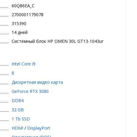
60Q86EA_C
2700001179078
315390
14 дней
Системный блок HP OMEN 30L GT13-1043ur
Intel Core i9
8
Дискретная видео карта
GeForce RTX 3080
DDR4
32 GB
1 Tb SSD
HDMI
/
DisplayPort