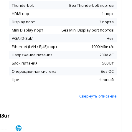
Thunderbolt
Без Thunderbolt портов
HDMI порт
1 порт
Display порт
3 порта
Mini Display порт
Без Mini Display port портов
VGA (D-Sub)
Нет
Ethernet (LAN / RJ45) порт
1000 Мбит/с
Напряжение питания
230V AC
Блок питания
500 Вт
Операционная система
Без ОС
Цвет
Черный
Свернуть описание
43ur