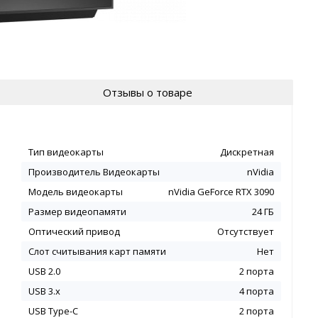
Отзывы о товаре
Тип видеокарты
Дискретная
Производитель Видеокарты
nVidia
Модель видеокарты
nVidia GeForce RTX 3090
Размер видеопамяти
24 ГБ
Оптический привод
Отсутствует
Слот считывания карт памяти
Нет
USB 2.0
2 порта
USB 3.x
4 порта
USB Type-C
2 порта