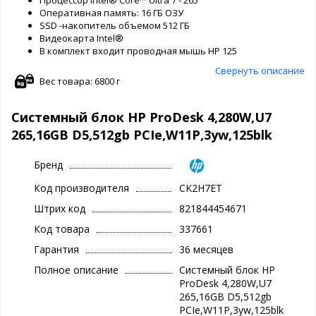
Процессор Intel® Core™ Ultra 7 - 265
Оперативная память: 16 ГБ ОЗУ
SSD -накопитель объемом 512 ГБ
Видеокарта Intel®
В комплект входит проводная мышь HP 125
Свернуть описание
Вес товара: 6800 г
Системный блок HP ProDesk 4,280W,U7
265,16GB D5,512gb PCIe,W11P,3yw,125blk
Бренд
Код производителя
CK2H7ET
Штрих код
821844454671
Код товара
337661
Гарантия
36 месяцев
Полное описание
Системный блок HP
ProDesk 4,280W,U7
265,16GB D5,512gb
PCIe,W11P,3yw,125blk