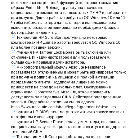
поколения со встроенной функцией повторного создания
образа Embedded Reimaging доступна в качестве
опционального компонента на некоторых ПК HP и выбирается
при покупке. Для ее работы требуется ОС Windows 10 или 11.
Чтобы избежать потери данных, перед использованием
выполните резервное копирование необходимых файлов,
фотографий, видео и т. д.
14
Технология HP Sure Start доступна на некоторых
компьютерах HP. Для ее работы требуется ОС Windows 10
или более поздней версии.
15
Функция HP Tamper Lock может быть включена или
отключена ИТ-администратором или пользователем,
обладающим правами администратора.
16
Микропрограммный модуль Absolute Persistence
поставляется отключенным и может быть активирован только
при покупке подписки на лицензию и полной активации
программного агента. Подписку на лицензию можно
приобрести на срок до нескольких лет. Обслуживание
ограничено. Обратитесь в Absolute, чтобы проверить
доступность за пределами США. Действуют определенные
условия. Подробные сведения см. по адресу
https://www.absolute.com/about/legal/agreements/absolute/.
17
Функции HP BIOSphere могут отличаться в зависимости от
платформы и конфигурации.
18
Функция HP Secure Erase реализует методы, описанные в
специальном выпуске Национального института стандартов и
технологий США.
19
Технология Multi-Core разработана для повышения