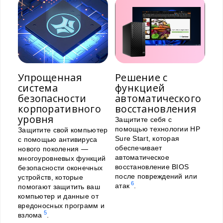
Упрощенная
Решение с
система
функцией
безопасности
автоматического
корпоративного
восстановления
уровня
Защитите себя с
помощью технологии HP
Защитите свой компьютер
Sure Start, которая
с помощью антивируса
обеспечивает
нового поколения —
автоматическое
многоуровневых функций
восстановление BIOS
безопасности оконечных
после повреждений или
устройств, которые
6
атак
.
помогают защитить ваш
компьютер и данные от
вредоносных программ и
5
взлома
.