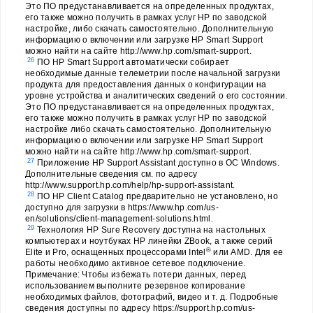
Это ПО предустанавливается на определенных продуктах,
его также можно получить в рамках услуг HP по заводской
настройке, либо скачать самостоятельно. Дополнительную
информацию о включении или загрузке HP Smart Support
можно найти на сайте http://www.hp.com/smart-support.
26
ПО HP Smart Support автоматически собирает
необходимые данные телеметрии после начальной загрузки
продукта для предоставления данных о конфигурации на
уровне устройства и аналитических сведений о его состоянии.
Это ПО предустанавливается на определенных продуктах,
его также можно получить в рамках услуг HP по заводской
настройке либо скачать самостоятельно. Дополнительную
информацию о включении или загрузке HP Smart Support
можно найти на сайте http://www.hp.com/smart-support.
27
Приложение HP Support Assistant доступно в ОС Windows.
Дополнительные сведения см. по адресу
http://www.support.hp.com/help/hp-support-assistant.
28
ПО HP Client Catalog предварительно не установлено, но
доступно для загрузки в https://www.hp.com/us-
en/solutions/client-management-solutions.html.
29
Технология HP Sure Recovery доступна на настольных
компьютерах и ноутбуках HP линейки ZBook, а также серий
®
Elite и Pro, оснащенных процессорами Intel
или AMD. Для ее
работы необходимо активное сетевое подключение.
Примечание: Чтобы избежать потери данных, перед
использованием выполните резервное копирование
необходимых файлов, фотографий, видео и т. д. Подробные
сведения доступны по адресу https://support.hp.com/us-