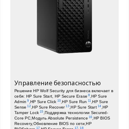
Управление безопасностью
Решение HP Wolf Security для бизнеса включает в
8
себя: HP Sure Start, HP Secure Erase
,HP Sure
9
10
11
Admin
,HP Sure Click
,HP Sure Run
,HP Sure
12
13
14
Sense
,HP Sure Recover
,HP Sure Start
,HP
15
Tamper Lock
,Поддержка технологии Secured-
16
Core PC,Модуль Absolute Persistence
,HP BIOS
Recovery,Обновление BIOS по сети,HP
17
17
,
18