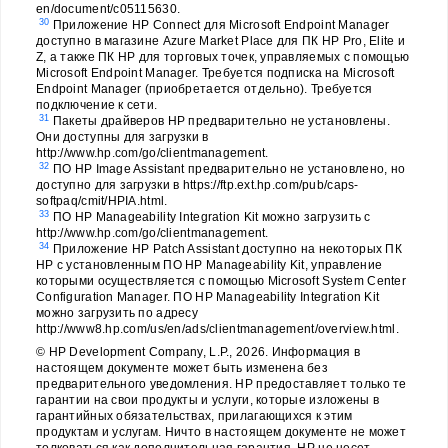
en/document/c05115630.
30
Приложение HP Connect для Microsoft Endpoint Manager
доступно в магазине Azure Market Place для ПК HP Pro, Elite и
Z, а также ПК HP для торговых точек, управляемых с помощью
Microsoft Endpoint Manager. Требуется подписка на Microsoft
Endpoint Manager (приобретается отдельно). Требуется
подключение к сети.
31
Пакеты драйверов HP предварительно не установлены.
Они доступны для загрузки в
http://www.hp.com/go/clientmanagement.
32
ПО HP Image Assistant предварительно не установлено, но
доступно для загрузки в https://ftp.ext.hp.com/pub/caps-
softpaq/cmit/HPIA.html.
33
ПО HP Manageability Integration Kit можно загрузить с
http://www.hp.com/go/clientmanagement.
34
Приложение HP Patch Assistant доступно на некоторых ПК
HP с установленным ПО HP Manageability Kit, управление
которыми осуществляется с помощью Microsoft System Center
Configuration Manager. ПО HP Manageability Integration Kit
можно загрузить по адресу
http://www8.hp.com/us/en/ads/clientmanagement/overview.html.
© HP Development Company, L.P., 2026. Информация в
настоящем документе может быть изменена без
предварительного уведомления. HP предоставляет только те
гарантии на свои продукты и услуги, которые изложены в
гарантийных обязательствах, прилагающихся к этим
продуктам и услугам. Ничто в настоящем документе не может
толковаться как дополнительная гарантия. HP не несет