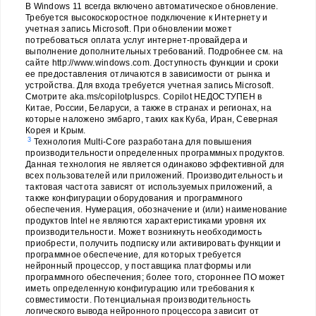
В Windows 11 всегда включено автоматическое обновление.
Требуется высокоскоростное подключение к Интернету и
учетная запись Microsoft. При обновлении может
потребоваться оплата услуг интернет-провайдера и
выполнение дополнительных требований. Подробнее см. на
сайте http://www.windows.com. Доступность функции и сроки
ее предоставления отличаются в зависимости от рынка и
устройства. Для входа требуется учетная запись Microsoft.
Смотрите aka.ms/copilotpluspcs. Copilot НЕДОСТУПЕН в
Китае, России, Беларуси, а также в странах и регионах, на
которые наложено эмбарго, таких как Куба, Иран, Северная
Корея и Крым.
3
Технология Multi-Core разработана для повышения
производительности определенных программных продуктов.
Данная технология не является одинаково эффективной для
всех пользователей или приложений. Производительность и
тактовая частота зависят от используемых приложений, а
также конфигурации оборудования и программного
обеспечения. Нумерация, обозначение и (или) наименование
продуктов Intel не являются характеристиками уровня их
производительности. Может возникнуть необходимость
приобрести, получить подписку или активировать функции и
программное обеспечение, для которых требуется
нейронный процессор, у поставщика платформы или
программного обеспечения; более того, стороннее ПО может
иметь определенную конфигурацию или требования к
совместимости. Потенциальная производительность
логического вывода нейронного процессора зависит от