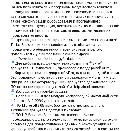
производительности определенных программных продуктов.
Не все пользователи и программы могут воспользоваться
преимуществами этой технологии. Производительность и
тактовая частота зависят от используемых приложений, а
также конфигурации оборудования и программного
обеспечения. Нумерация, обозначение и (или) наименование
продуктов Intel не являются характеристиками уровня их
производительности.
20
®
Производительность при использовании технологии Intel
Turbo Boost зависит от конфигурации оборудования,
программного обеспечения и всей системы в целом.
Дополнительную информацию см. по адресу
http://www.intel.com/technology/turboboost/.
21
®
®
Для работы всех функций технологии Intel
vPro
требуется ОС Windows 11, процессор с поддержкой vPro,
набор микросхем с поддержкой vPro, плата проводной и (или)
беспроводной локальной сети с поддержкой vPro и TPM 2.0.
Для работы некоторых функций требуется дополнительное
ПО сторонних производителей. См. http://intel.com/vpro.
22
Вес зависит от конфигурации
23
1 слот M.2 2230 для модуля беспроводной локальной сети
и 2 слота M.2 2280 для накопителей
24
ПО Microsoft 365 приобретается отдельно, для его
активации требуется доступ в Интернет.
25
ПО HP Services Scan автоматически собирает
необходимые данные телеметрии после начальной загрузки
продукта для предоставления данных о конфигурации на
уровне устройства и аналитических сведений о его состоянии.