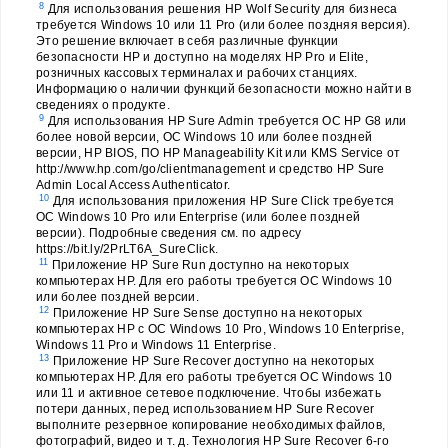
8
Для использования решения HP Wolf Security для бизнеса
требуется Windows 10 или 11 Pro (или более поздняя версия).
Это решение включает в себя различные функции
безопасности HP и доступно на моделях HP Pro и Elite,
розничных кассовых терминалах и рабочих станциях.
Информацию о наличии функций безопасности можно найти в
сведениях о продукте.
9
Для использования HP Sure Admin требуется ОС HP G8 или
более новой версии, ОС Windows 10 или более поздней
версии, HP BIOS, ПО HP Manageability Kit или KMS Service от
http://www.hp.com/go/clientmanagement и средство HP Sure
Admin Local Access Authenticator.
10
Для использования приложения HP Sure Click требуется
ОС Windows 10 Pro или Enterprise (или более поздней
версии). Подробные сведения см. по адресу
https://bit.ly/2PrLT6A_SureClick.
11
Приложение HP Sure Run доступно на некоторых
компьютерах HP. Для его работы требуется ОС Windows 10
или более поздней версии.
12
Приложение HP Sure Sense доступно на некоторых
компьютерах HP с ОС Windows 10 Pro, Windows 10 Enterprise,
Windows 11 Pro и Windows 11 Enterprise.
13
Приложение HP Sure Recover доступно на некоторых
компьютерах HP. Для его работы требуется ОС Windows 10
или 11 и активное сетевое подключение. Чтобы избежать
потери данных, перед использованием HP Sure Recover
выполните резервное копирование необходимых файлов,
фотографий, видео и т. д. Технология HP Sure Recover 6-го