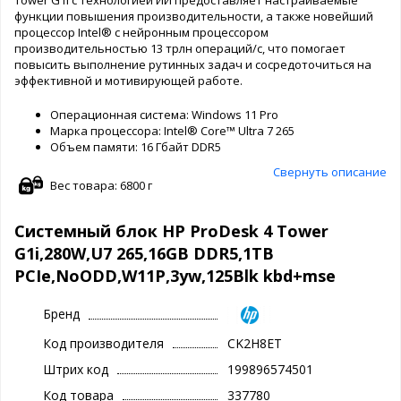
Tower G1i с технологией ИИ предоставляет настраиваемые
функции повышения производительности, а также новейший
процессор Intel® с нейронным процессором
производительностью 13 трлн операций/с, что помогает
повысить выполнение рутинных задач и сосредоточиться на
эффективной и мотивирующей работе.
Операционная система: Windows 11 Pro
Марка процессора: Intel® Core™ Ultra 7 265
Объем памяти: 16 Гбайт DDR5
Свернуть описание
Вес товара: 6800 г
Системный блок HP ProDesk 4 Tower
G1i,280W,U7 265,16GB DDR5,1TB
PCIe,NoODD,W11P,3yw,125Blk kbd+mse
Бренд
Код производителя
CK2H8ET
Штрих код
199896574501
Код товара
337780