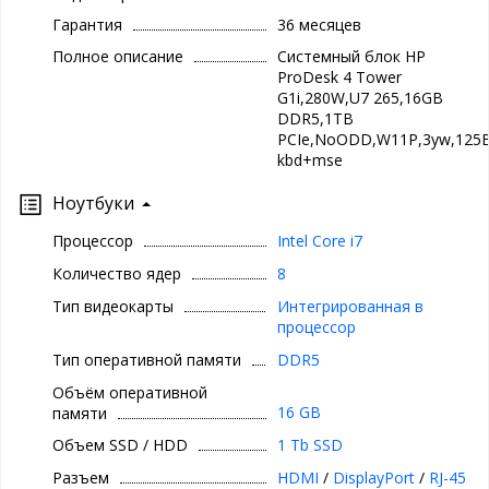
Гарантия
36 месяцев
Полное описание
Системный блок HP
ProDesk 4 Tower
G1i,280W,U7 265,16GB
DDR5,1TB
PCIe,NoODD,W11P,3yw,125B
kbd+mse
Ноутбуки
Процессор
Intel Core i7
Количество ядер
8
Тип видеокарты
Интегрированная в
процессор
Тип оперативной памяти
DDR5
Объём оперативной
16 GB
памяти
Объем SSD / HDD
1 Tb SSD
Разъем
HDMI
/
DisplayPort
/
RJ-45