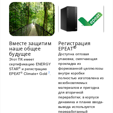
Вместе защитим
Регистрация
®
наше общее
EPEAT
будущее
Доступна оптовая
упаковка; смягчающая
Этот ПК имеет
прокладка из
сертификацию ENERGY
®
формованной целлюлозы
STAR
и регистрацию
®
7
внутри коробки
EPEAT
Climate+ Gold
.
полностью изготовлена из
возобновляемых
материалов и пригодна
для вторичной
переработки; в корпусе
динамика и планке ввода-
вывода используется
переработанный