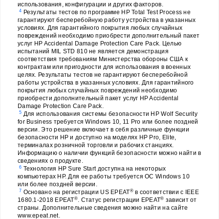
использования, конфигурации и других факторов.
4
Результаты тестов по программе HP Total Test Process не
гарантируют бесперебойную работу устройства в указанных
условиях. Для гарантийного покрытия любых случайных
повреждений необходимо приобрести дополнительный пакет
услуг HP Accidental Damage Protection Care Pack. Целью
испытаний MIL STD 810 не является демонстрация
соответствия требованиям Министерства обороны США к
контрактам или пригодности для использования в военных
целях. Результаты тестов не гарантируют бесперебойной
работы устройства в указанных условиях. Для гарантийного
покрытия любых случайных повреждений необходимо
приобрести дополнительный пакет услуг HP Accidental
Damage Protection Care Pack.
5
Для использования системы безопасности HP Wolf Security
for Business требуется Windows 10, 11 Pro или более поздней
версии. Это решение включает в себя различные функции
безопасности HP и доступно на моделях HP Pro, Elite,
терминалах розничной торговли и рабочих станциях.
Информацию о наличии функций безопасности можно найти в
сведениях о продукте.
6
Технология HP Sure Start доступна на некоторых
компьютерах HP. Для ее работы требуется ОС Windows 10
или более поздней версии.
7
®
Основано на регистрации US EPEAT
в соответствии с IEEE
®
®
1680.1-2018 EPEAT
. Статус регистрации EPEAT
зависит от
страны. Дополнительные сведения можно найти на сайте
www.epeat.net.