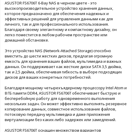
ASUSTOR FS6706T 6-Bay NAS в черном цвете - это
высокопроизводительное устройство хранения данных,
которое предназначено для обеспечения надежных и
эффективных решений для управления данными как для
личного, так и для профессионального использования.
Благодаря своему элегантному и компактному дизайну, он
легко поместится в любом рабочем пространстве или
домашней обстановке.
Это устройство NAS (Network-Attached Storage) способно
вместить до шести жестких дисков, предлагая огромную
емкость для хранения ваших файлов, мультимедиа и важных
данных. Он поддерживает как жесткие диски SATA 3,5 дюйма,
так и 2,5 дюйма, обеспечивая гибкость в выборе подходящих
дисков для ваших конкретных потребностей.
Благодаря мощному четырехъядерному процессору Intel Atom и
8 ГБ памяти DDR4, ASUSTOR FS6706T обеспечивает быструю и
бесперебойную работу для одновременного выполнения
нескольких задач. Он может эффективно выполнять резервное
копирование данных, совместное использование файлов,
потоковую передачу мультимедиа и даже приложения
виртуализации без каких-либо задержек или замедлений.
ASUSTOR FS6706T оснащен множеством вариантов