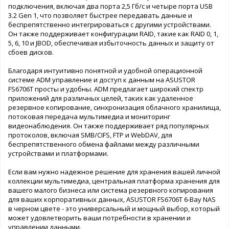
подключения, включая два порта 2,5 Гб/с и четыре порта USB
3.2 Gen 1, что позволяет быстрее передавать данные и
беспрепятственно интегрироваться с другими устройствами.
Он также поддерживает конфигурации RAID, такие как RAID 0, 1,
5, 6, 10 и JBOD, обеспечивая избыточность данных и защиту от
сбоев дисков.
Благодаря интуитивно понятной и удобной операционной
системе ADM управление и доступ к данным на ASUSTOR
FS6706T просты и удобны. ADM предлагает широкий спектр
приложений для различных целей, таких как удаленное
резервное копирование, синхронизация облачного хранилища,
потоковая передача мультимедиа и мониторинг
видеонаблюдения. Он также поддерживает ряд популярных
протоколов, включая SMB/CIFS, FTP и WebDAV, для
беспрепятственного обмена файлами между различными
устройствами и платформами.
Если вам нужно надежное решение для хранения вашей личной
коллекции мультимедиа, центральная платформа хранения для
вашего малого бизнеса или система резервного копирования
для ваших корпоративных данных, ASUSTOR FS6706T 6-Bay NAS
в черном цвете - это универсальный и мощный выбор, который
может удовлетворить ваши потребности в хранении и
управлении данными.