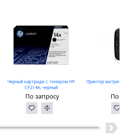
Черный картридж с тонером HP
Принтер матричный Eps
CF214A, черный
LW-400
По запросу
По запро