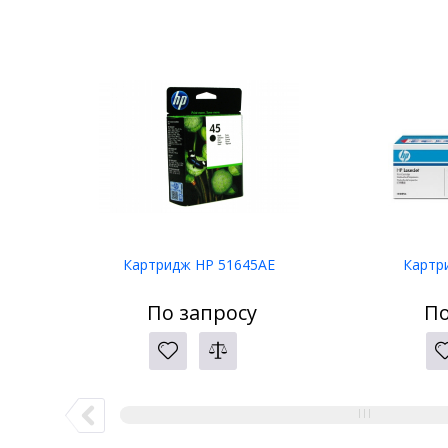
Картридж HP 51645AE
Картр
По запросу
По