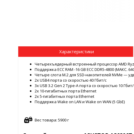
Характеристики
Четырехъядерный встроенный процессор AMD Ryzen 
Поддержка ECC RAM -16 GB ECC DDR5-4800 (МАКС. 64
Четыре слота M.2 для SSD-накопителей NVMe — уд
2x USB4 порта со скоростью 40 Гбит/с
3x USB 3.2 Gen 2 Type-A порта со скоростью 10 Гбит/
2x 10-гигабитных порта Ethernet
2x 5-гигабитных порта Ethernet
Поддержка Wake on LAN и Wake on WAN (5 GbE)
Вес товара: 5900 г