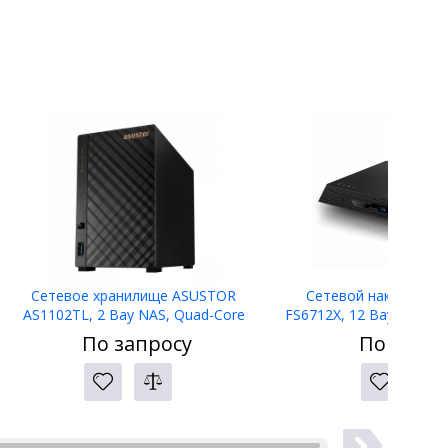
Сетевое хранилище ASUSTOR
Сетевой накопител
AS1102TL, 2 Bay NAS, Quad-Core
FS6712X, 12 Bay All-SSD
1.7GHz CPU, 1GbE Port, 1GB DDR4, 2 x
Quad-Core 2.0GHz, 12 M
По запросу
По запро
SATA3 6Gb/s; 3.5quot; HDD
10GbE Port, 4G