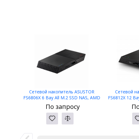
Сетевой накопитель ASUSTOR
Сетевой н
FS6806X 6 Bay All M.2 SSD NAS, AMD
FS6812X 12 Ba
Ryzen Quad-Core 2.3GHz, 8GB RAM
Ryzen Quad-C
По запросу
По
DDR5, 10GbE Port
DDR5, 