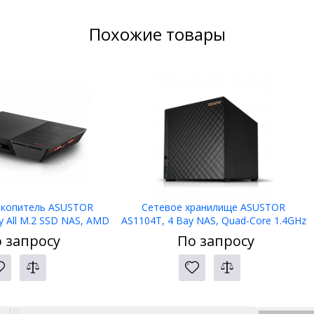
Похожие товары
акопитель ASUSTOR
Сетевое хранилище ASUSTOR
y All M.2 SSD NAS, AMD
AS1104T, 4 Bay NAS, Quad-Core 1.4GHz
ore 2.3GHz, 16GB RAM
CPU, 2.5GbE Port, 1GB DDR4, 4 x SATA3
 запросу
По запросу
Dual 10GbE Port
6Gb/s; 3.5quot; HDD