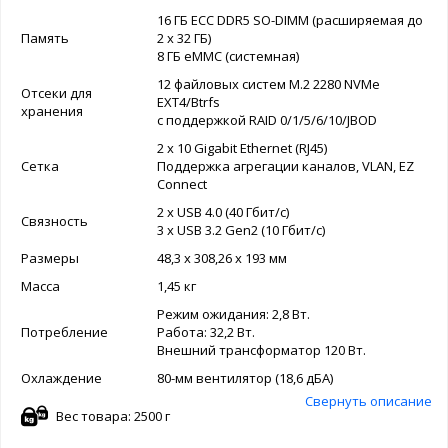
16 ГБ ECC DDR5 SO-DIMM (расширяемая до
Память
2 x 32 ГБ)
8 ГБ eMMC (системная)
12 файловых систем M.2 2280 NVMe
Отсеки для
EXT4/Btrfs
хранения
с поддержкой RAID 0/1/5/6/10/JBOD
2 x 10 Gigabit Ethernet (RJ45)
Сетка
Поддержка агрегации каналов, VLAN, EZ
Connect
2 x USB 4.0 (40 Гбит/с)
Связность
3 x USB 3.2 Gen2 (10 Гбит/с)
Размеры
48,3 х 308,26 х 193 мм
Масса
1,45 кг
Режим ожидания: 2,8 Вт.
Потребление
Работа: 32,2 Вт.
Внешний трансформатор 120 Вт.
Охлаждение
80-мм вентилятор (18,6 дБА)
Свернуть описание
Вес товара: 2500 г