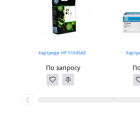
Картридж HP 51645AE
Картр
По запросу
По