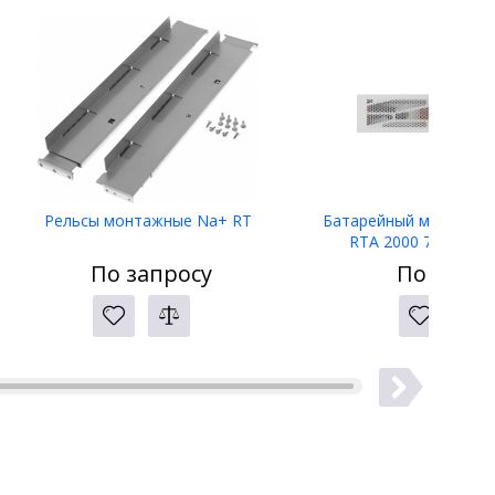
Рельсы монтажные Na+ RT
Батарейный модуль Ip
RTA 2000 72 В/9.6 
По запросу
По запро