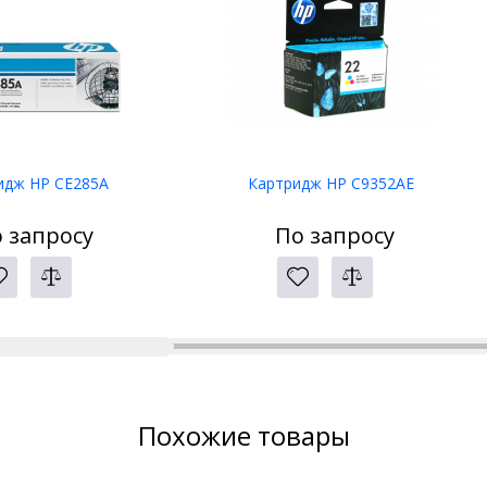
идж HP CE285A
Картридж HP C9352AE
 запросу
По запросу
Похожие товары