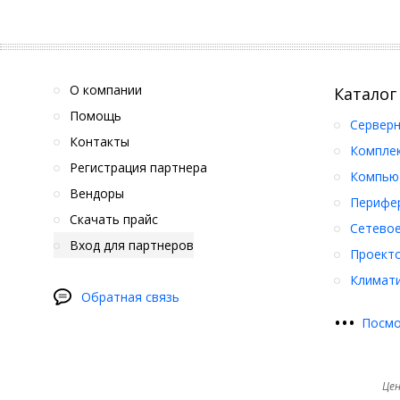
О компании
Каталог
Помощь
Серверн
Контакты
Компле
Регистрация партнера
Компьют
Вендоры
Перифер
Скачать прайс
Сетевое
Вход для партнеров
Проект
Климати
Обратная связь
•
•
•
Посмо
Цен