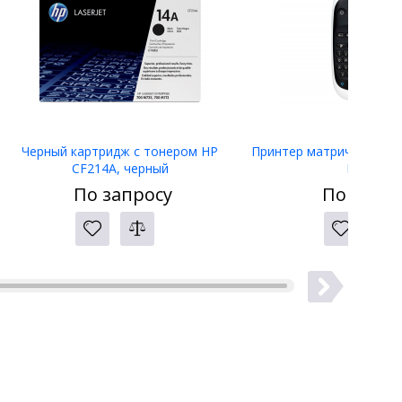
Черный картридж с тонером HP
Принтер матричный Eps
CF214A, черный
LW-400
По запросу
По запро