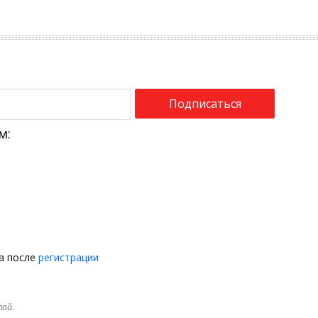
Подписаться
м:
на после
регистрации
той.