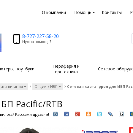
О компании
Помощь
Контакты
Р
8-727-227-58-20
Нужна помощь?
Периферия и
ютеры, ноутбуки
Сетевое оборуд
оргтехника
щиты питания
Опции к ИБП
Сетевая карта Ippon для ИБП Paci
БП Pacific/RTB
вилось? Расскажи друзьям!