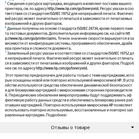
5
Сведения о ресурсе картриджа, входящего в комплект поставки вашего
принтера, см. по адресу http://www.hp.com/go/toneryield. Ресурс указан в соо
тветствии со стандартом ISO/IEC 19752 для непрерывной печати. Фактичес
кий ресурс может значительно отличаться в зависимости от печатаемых
изображений и других факторов.
6
Данные получены на основе стандарта ISO/IEC 24734, кроме первого паке
та тестовых документов. Дополнительную информацию см. на сайте htt
p://www.hp.com/go/printerclaims. Точное значение скорости варьируется в за
висимости от конфигурации системы, программного обеспечения, драйв
ера принтера и сложности документа.
7
Заявленный ресурс указан в соответствии со стандартом ISO/IEC 19752 дл
я непрерывной печати. Фактический ресурс может значительно отличать
ся в зависимости от печатаемых изображений и других факторов. Подроб
нее см. по адресу http://www.hp.com/go/toneryield.
Этот принтер предназначен для работы только с теми картриджами, кото
рые оснащены новой или повторно используемой микросхемой HP. В устр
ойстве используются средства обеспечения динамической безопасност
и для блокировки картриджей с микросхемами сторонних производителе
й. Периодические обновления микропрограммы будут поддерживать эф
фективную работу данных средств и обеспечивать блокировку ранее раб
отавших картриджей. Повторно используемая микросхема HP позволяет
использовать повторно используемые, восстановленные и повторно зап
равленные картриджи. Подробнее:
Отзывы о товаре