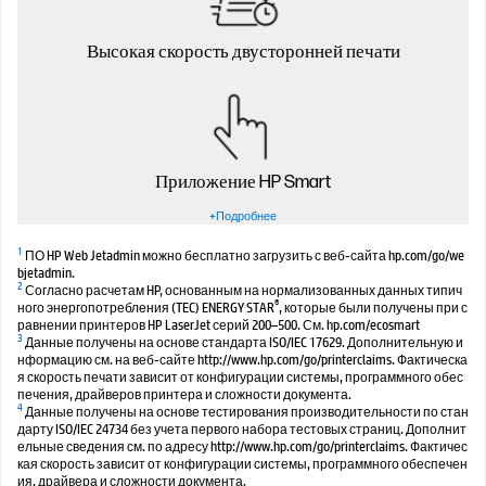
Высокая скорость двусторонней печати
Приложение HP Smart
+Подробнее
1
ПО HP Web Jetadmin можно бесплатно загрузить с веб-сайта hp.com/go/we
bjetadmin.
2
Согласно расчетам HP, основанным на нормализованных данных типич
®
ного энергопотребления (TEC) ENERGY STAR
, которые были получены при с
равнении принтеров HP LaserJet серий 200–500. См. hp.com/ecosmart
3
Данные получены на основе стандарта ISO/IEC 17629. Дополнительную и
нформацию см. на веб-сайте http://www.hp.com/go/printerclaims. Фактическа
я скорость печати зависит от конфигурации системы, программного обес
печения, драйверов принтера и сложности документа.
4
Данные получены на основе тестирования производительности по стан
дарту ISO/IEC 24734 без учета первого набора тестовых страниц. Дополнит
ельные сведения см. по адресу http://www.hp.com/go/printerclaims. Фактичес
кая скорость зависит от конфигурации системы, программного обеспечен
ия, драйвера и сложности документа.