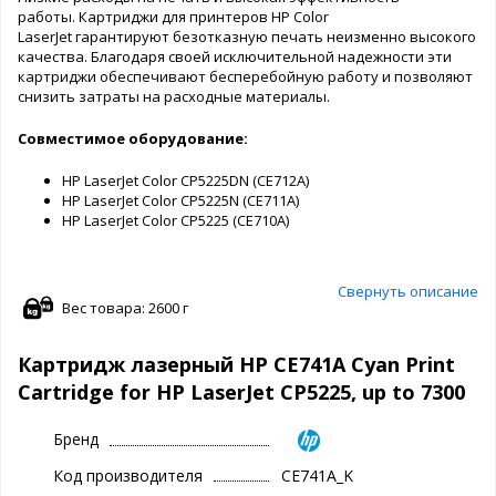
работы. Картриджи для принтеров HP Color
LaserJet гарантируют безотказную печать неизменно высокого
качества. Благодаря своей исключительной надежности эти
картриджи обеспечивают бесперебойную работу и позволяют
снизить затраты на расходные материалы.
Совместимое оборудование:
HP LaserJet Color CP5225DN (CE712A)
HP LaserJet Color CP5225N (CE711A)
HP LaserJet Color CP5225 (CE710A)
Свернуть описание
Вес товара: 2600 г
Картридж лазерный HP CE741A Cyan Print
Cartridge for HP LaserJet CP5225, up to 7300
Бренд
Код производителя
CE741A_K