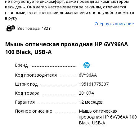
не почувствуете дискомфорт, даже проведя за компьютером
весь день. Она легко настраивается за секунды, отличается
плавными, естественными движениями и очень удобно ложится
в руку.
Свернуть описание
Вес товара: 132 г
Мышь оптическая проводная HP 6VY96AA
100 Black, USB-A
Бренд
Код производителя
6VY96AA
Штрих код
195161775307
Код товара
281074
Гарантия
12 месяцев
Полное описание
Мышь оптическая
проводная HP 6VY96AA 100
Black, USB-A