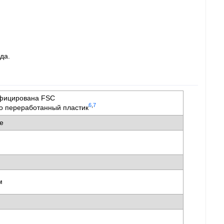
да.
ифицирована FSC
6
,
7
о переработанный пластик
ае
мм