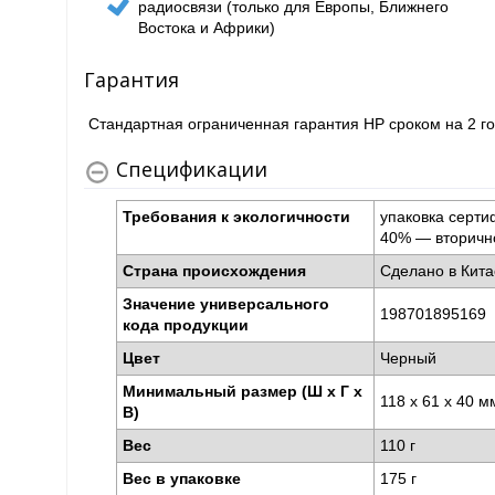
радиосвязи (только для Европы, Ближнего
Востока и Африки)
Гарантия
Стандартная ограниченная гарантия HP сроком на 2 го
Спецификации
Требования к экологичности
упаковка серт
40% — вторичн
Страна происхождения
Сделано в Кит
Значение универсального
198701895169
кода продукции
Цвет
Черный
Минимальный размер (Ш x Г x
118 x 61 x 40 
В)
Вес
110 г
Вес в упаковке
175 г