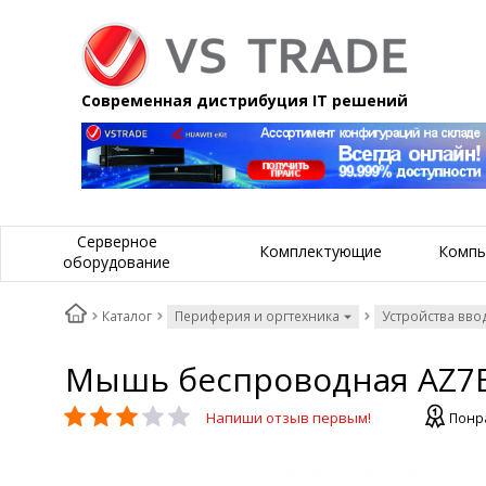
Современная дистрибуция IT решений
Серверное
Комплектующие
Компь
оборудование
Каталог
Периферия и оргтехника
Устройства вво
Mышь беспроводная AZ7B2
Напиши отзыв первым!
Понра