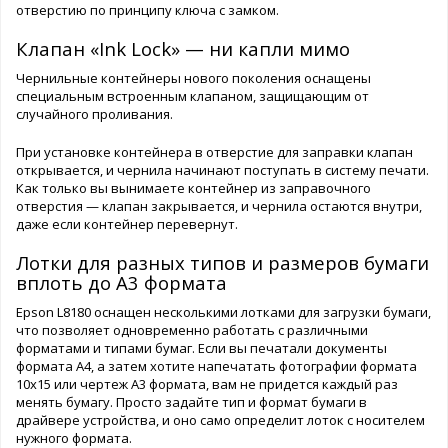
отверстию по принципу ключа с замком.
Клапан «Ink Lock» — ни капли мимо
Чернильные контейнеры нового поколения оснащены
специальным встроенным клапаном, защищающим от
случайного проливания.
При установке контейнера в отверстие для заправки клапан
открывается, и чернила начинают поступать в систему печати.
Как только вы вынимаете контейнер из заправочного
отверстия — клапан закрывается, и чернила остаются внутри,
даже если контейнер перевернут.
Лотки для разных типов и размеров бумаги
вплоть до А3 формата
Epson L8180 оснащен несколькими лотками для загрузки бумаги,
что позволяет одновременно работать с различными
форматами и типами бумаг. Если вы печатали документы
формата А4, а затем хотите напечатать фотографии формата
10х15 или чертеж А3 формата, вам не придется каждый раз
менять бумагу. Просто задайте тип и формат бумаги в
драйвере устройства, и оно само определит лоток с носителем
нужного формата.