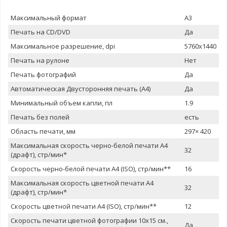
Максимальный формат
A3
Печать на CD/DVD
Да
Максимальное разрешение, dpi
5760x1440
Печать на рулоне
Нет
Печать фотографий
Да
Автоматическая Двусторонняя печать (A4)
Да
Минимальный объем капли, пл
1.9
Печать без полей
есть
Область печати, мм
297× 420
Максимальная скорость черно-белой печати A4
32
(драфт), стр/мин*
Скорость черно-белой печати A4 (ISO), стр/мин**
16
Максимальная скорость цветной печати A4
32
(драфт), стр/мин*
Скорость цветной печати A4 (ISO), стр/мин**
12
Скорость печати цветной фотографии 10x15 см.,
Да