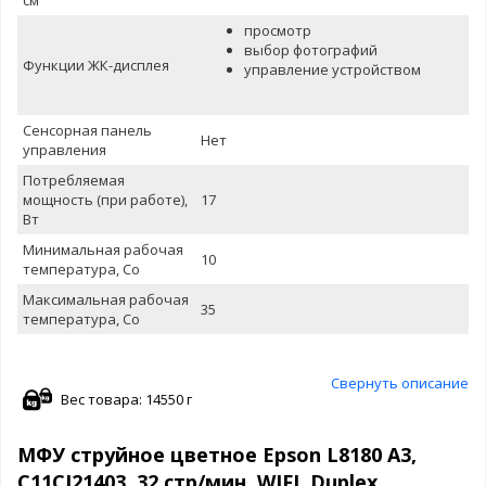
просмотр
выбор фотографий
Функции ЖК-дисплея
управление устройством
Сенсорная панель
Нет
управления
Потребляемая
мощность (при работе),
17
Вт
Минимальная рабочая
10
температура, Со
Максимальная рабочая
35
температура, Со
Свернуть описание
Вес товара: 14550 г
МФУ струйное цветное Epson L8180 А3,
C11CJ21403, 32 стр/мин, WIFI, Duplex,