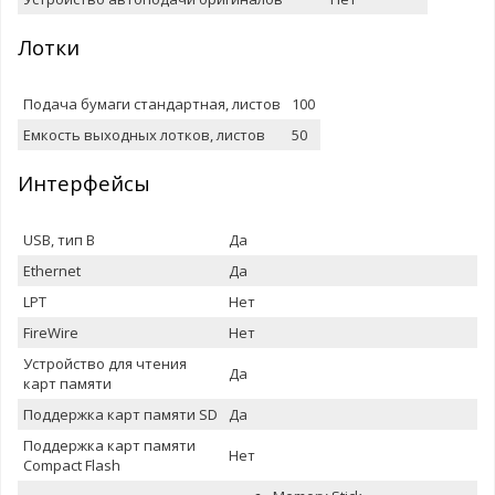
Лотки
Подача бумаги стандартная, листов
100
Емкость выxодныx лотков, листов
50
Интерфейсы
USB, тип B
Да
Ethernet
Да
LPT
Нет
FireWire
Нет
Устройство для чтения
Да
карт памяти
Поддержка карт памяти SD
Да
Поддержка карт памяти
Нет
Compact Flash