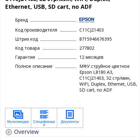
Ethernet, USB, SD cart, no ADF
Бренд
Код производителя
C11CJ21403
Штрих код
8715946676395
Код товара
277802
Гарантия
12 месяцев
Полное описание
МФУ струйное цветное
Epson L8180 А3,
C11CJ21403, 32 стр/мин,
WIFI, Duplex, Ethernet, USB,
SD cart, no ADF
Overview