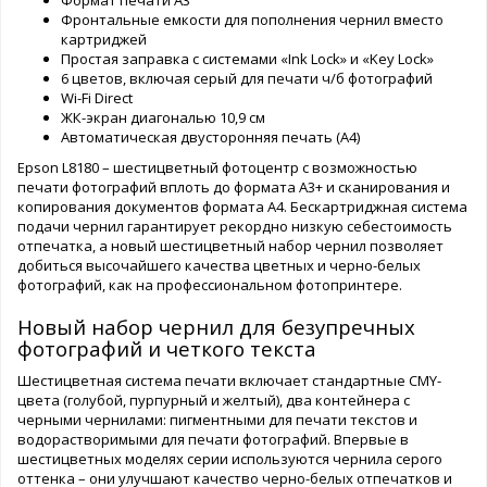
Фронтальные емкости для пополнения чернил вместо
картриджей
Простая заправка с системами «Ink Lock» и «Key Lock»
6 цветов, включая серый для печати ч/б фотографий
Wi-Fi Direct
ЖК-экран диагональю 10,9 см
Автоматическая двусторонняя печать (А4)
Epson L8180 – шестицветный фотоцентр с возможностью
печати фотографий вплоть до формата А3+ и сканирования и
копирования документов формата А4. Бескартриджная система
подачи чернил гарантирует рекордно низкую себестоимость
отпечатка, а новый шестицветный набор чернил позволяет
добиться высочайшего качества цветных и черно-белых
фотографий, как на профессиональном фотопринтере.
Новый набор чернил для безупречных
фотографий и четкого текста
Шестицветная система печати включает стандартные CMY-
цвета (голубой, пурпурный и желтый), два контейнера с
черными чернилами: пигментными для печати текстов и
водорастворимыми для печати фотографий. Впервые в
шестицветных моделях серии используются чернила серого
оттенка – они улучшают качество черно-белых отпечатков и