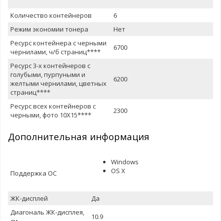
Количество контейнеров
6
Режим экономии тонера
Нет
Ресурс контейнера с черными
6700
чернилами, ч/б страниц****
Ресурс 3-х контейнеров с
голубыми, пурпуными и
6200
желтыми чернилами, цветных
страниц****
Ресурс всех контейнеров с
2300
черными, фото 10Х15****
Дополнительная информация
Windows
OS X
Поддержка ОС
ЖК-дисплей
Да
Диагональ ЖК-дисплея,
10.9
см