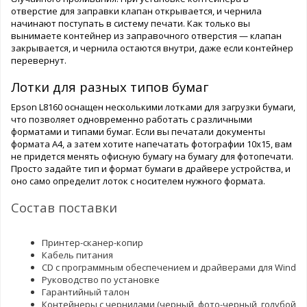
отверстие для заправки клапан открывается, и чернила
начинают поступать в систему печати. Как только вы
вынимаете контейнер из заправочного отверстия — клапан
закрывается, и чернила остаются внутри, даже если контейнер
перевернут.
Лотки для разных типов бумаг
Epson L8160 оснащен несколькими лотками для загрузки бумаги,
что позволяет одновременно работать с различными
форматами и типами бумаг. Если вы печатали документы
формата А4, а затем хотите напечатать фотографии 10х15, вам
не придется менять офисную бумагу на бумагу для фотопечати.
Просто задайте тип и формат бумаги в драйвере устройства, и
оно само определит лоток с носителем нужного формата.
Состав поставки
Принтер-сканер-копир
Кабель питания
CD с программным обеспечением и драйверами для Window
Руководство по установке
Гарантийный талон
Контейнеры с чернилами (черный, фото-черный, голубой, п