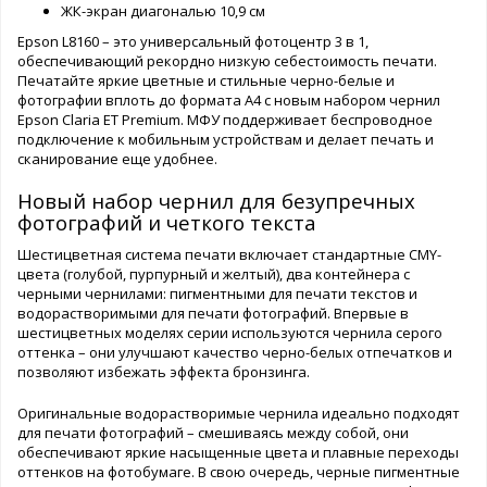
ЖК-экран диагональю 10,9 см
Epson L8160 – это универсальный фотоцентр 3 в 1,
обеспечивающий рекордно низкую себестоимость печати.
Печатайте яркие цветные и стильные черно-белые и
фотографии вплоть до формата А4 с новым набором чернил
Epson Claria ET Premium. МФУ поддерживает беспроводное
подключение к мобильным устройствам и делает печать и
сканирование еще удобнее.
Новый набор чернил для безупречных
фотографий и четкого текста
Шестицветная система печати включает стандартные CMY-
цвета (голубой, пурпурный и желтый), два контейнера с
черными чернилами: пигментными для печати текстов и
водорастворимыми для печати фотографий. Впервые в
шестицветных моделях серии используются чернила серого
оттенка – они улучшают качество черно-белых отпечатков и
позволяют избежать эффекта бронзинга.
Оригинальные водорастворимые чернила идеально подходят
для печати фотографий – смешиваясь между собой, они
обеспечивают яркие насыщенные цвета и плавные переходы
оттенков на фотобумаге. В свою очередь, черные пигментные