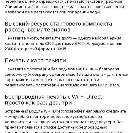
чернила отлично справляются с печатью текстов и графиков.
Они моментально высыхают, не смазываются при выделении
маркером и не растекаются при попадании воды.
Высокий ресурс стартового комплекта
расходных материалов
Печатайте много, печатайте долго — одного набора чернил
хватит на печать до 6200 цветных и 6700 ч/б документов или
2300 фотографий формата 10х15.
Печать с карт памяти
Печатайте фотографии без подключения к ПК — благодаря
сенсорному ЖК-экрану с диагональю 10,9 см и слотам для чтения
карт памяти вы можете не только печатать, но и
редактировать фотографии напрямую с вашего МФУ Epson.
Беспроводная печать с Wi-Fi Direct —
просто как раз, два, три
Встроенный модуль Wi-Fi Direct позволяет напрямую соединить
между собой принтер и мобильное устройство без
дополнительного промежуточного звена в виде роутера. Ваш
принтер появится в списке доступных беспроводных
соединений — подключитесь к нему, затем запустите одно из