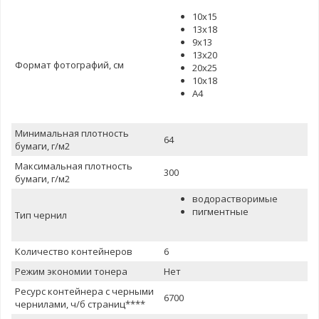
10x15
13x18
9x13
13x20
Формат фотографий, см
20x25
10x18
A4
Минимальная плотность
64
бумаги, г/м2
Максимальная плотность
300
бумаги, г/м2
водорастворимые
пигментные
Тип чернил
Количество контейнеров
6
Режим экономии тонера
Нет
Ресурс контейнера с черными
6700
чернилами, ч/б страниц****