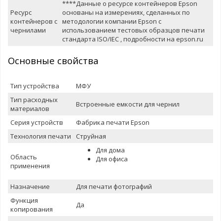
****Данные о ресурсе контейнеров Epson
Ресурс
основаны на измерениях, сделанных по
контейнеров с
методологии компании Epson с
чернилами
использованием тестовых образцов печати
стандарта ISO/IEC , подробности на epson.ru
Основные свойства
Тип устройства
МФУ
Тип расходных
Встроенные емкости для чернил
материалов
Серия устройств
Фабрика печати Epson
Теxнология печати
Струйная
Для дома
Область
Для офиса
применения
Назначение
Для печати фотографий
Функция
Да
копирования