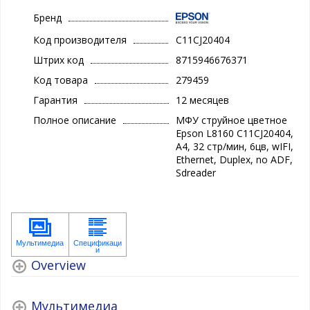
Бренд
Код производителя
C11CJ20404
Штрих код
8715946676371
Код товара
279459
Гарантия
12 месяцев
Полное описание
МФУ струйное цветное
Epson L8160 C11CJ20404,
А4, 32 стр/мин, 6цв, wIFI,
Ethernet, Duplex, no ADF,
Sdreader
Overview
Мультимедиа