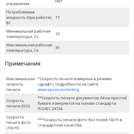
Нет
управления
Потребляемая
мощность (при работе),
17
Вт
Минимальная рабочая
10
температура, Со
Максимальная рабочая
35
температура, Со
Примечания
Максимальная
*Скорость печати измерена в режиме
скорость
«драфт», подробности на сайте
печати
www.epson.eu/testing
**Скорость печати документов A4 на простой
Скорость
бумаге измеряется на основе стандарта
печати (ISO)
ISO/IEC 24734.
Скорость
***Скорость печати фото без полей 10х15 в
печати фото
стандартном качестве
(10х15)