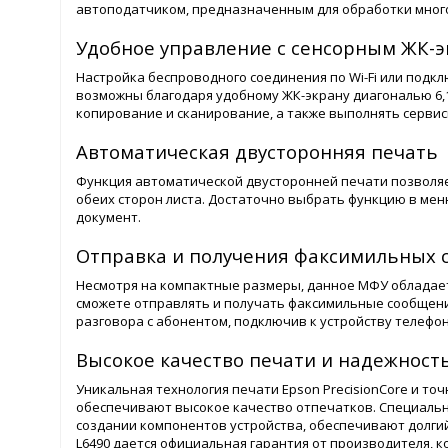
автоподатчиком, предназначенным для обработки мног
Удобное управление с сенсорным ЖК-эк
Настройка беспроводного соединения по Wi-Fi или подк
возможны благодаря удобному ЖК-экрану диагональю 6,1 
копирование и сканирование, а также выполнять сервис
Автоматическая двусторонняя печать
Функция автоматической двусторонней печати позволяет
обеих сторон листа. Достаточно выбрать функцию в ме
документ.
Отправка и получения факсимильных
Несмотря на компактные размеры, данное МФУ обладает
сможете отправлять и получать факсимильные сообщения
разговора с абонентом, подключив к устройству телефо
Высокое качество печати и надежност
Уникальная технология печати Epson PrecisionСore и то
обеспечивают высокое качество отпечатков. Специаль
создании компонентов устройства, обеспечивают долгий
L6490 дается официальная гарантия от производителя, ко