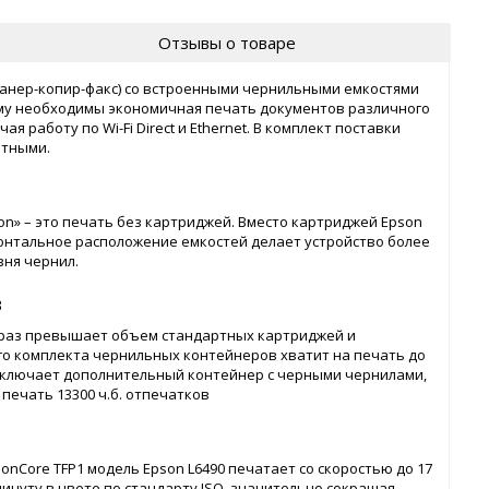
Отзывы о товаре
сканер-копир-факс) cо встроенными чернильными емкостями
кому необходимы экономичная печать документов различного
работу по Wi-Fi Direct и Ethernet. В комплект поставки
етными.
on» – это печать без картриджей. Вместо картриджей Epson
онтальное расположение емкостей делает устройство более
ня чернил.
в
 раз превышает объем стандартных картриджей и
ого комплекта чернильных контейнеров хватит на печать до
т включает дополнительный контейнер с черными чернилами,
печать 13300 ч.б. отпечатков
onСore TFP1 модель Epson L6490 печатает со скоростью до 17
минуту в цвете по стандарту ISO, значительно сокращая