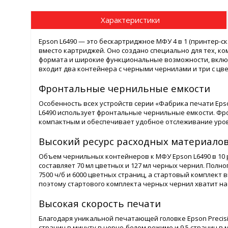
Характеристики
Epson L6490 — это бескартриджное МФУ 4 в 1 (принтер-
вместо картриджей. Оно создано специально для тех, 
формата и широкие функциональные возможности, включая 
входит два контейнера с черными чернилами и три с цв
Фронтальные чернильные емкости
Особенность всех устройств серии «Фабрика печати Eps
L6490 использует фронтальные чернильные емкости. Фр
компактным и обеспечивает удобное отслеживание уров
Высокий ресурс расходных материало
Объем чернильных контейнеров к МФУ Epson L6490 в 10
составляет 70 мл цветных и 127 мл черных чернил. Полн
7500 ч/б и 6000 цветных страниц, а стартовый комплек
поэтому стартового комплекта черных чернил хватит на 
Высокая скорость печати
Благодаря уникальной печатающей головке Epson Precisi
страниц в минуту в черно-белом режиме и 9,5 страниц в 