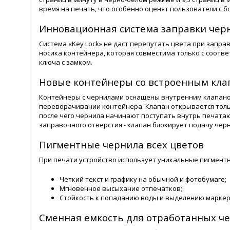
время на печать, что особенно оценят пользователи с 
Инновационная система заправки черн
Система «Key Lock» не даст перепутать цвета при запра
носика контейнера, которая совместима только с соот
ключа с замком.
Новые контейнеры со встроенным кла
Контейнеры с чернилами оснащены внутренним клапано
переворачивании контейнера. Клапан открывается тольк
после чего чернила начинают поступать внутрь печата
заправочного отверстия - клапан блокирует подачу чер
Пигментные чернила всех цветов
При печати устройство использует уникальные пигмент
Четкий текст и графику на обычной и фотобумаге;
Мгновенное высыхание отпечатков;
Стойкость к попаданию воды и выделению маркер
Сменная емкость для отработанных ч