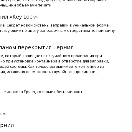
большими объемами печати.
ил «Key Lock»
вке. Секрет новой системы заправки в уникальной форме
ветствующим по цвету заправочным отверстием по принципу
паном перекрытия чернил
м, который защищает от случайного проливания при
о при установке контейнера в отверстие для заправки,
ющей системы. Как только вы вынимаете контейнер из
нил, исключая возможность случайного проливания.
ные чернила Epson, которые обеспечивают:
ом.
ернил