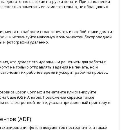
е на достаточно высокие нагрузки печати. При заполнении
 легкостью заменить ее самостоятельно, не обращаясь в
 места на рабочем столе и печать из любой точки дома и
 Wi-Fi и используйте максимум возможностей беспроводной
ы и фотографии удаленно.
ния, что делает его идеальным решением для работы с
огут не только отправлять задания на печать, но и
сэкономит их рабочее время и ускорит рабочий процесс.
сервиса Epson Connect и печатайте или сканируйте
на базе iOS и Android. Приложения сервиса также
и по электронной почте, указав присвоенный принтеру e-
ентов (ADF)
сканирования фото и документов постранично, а также