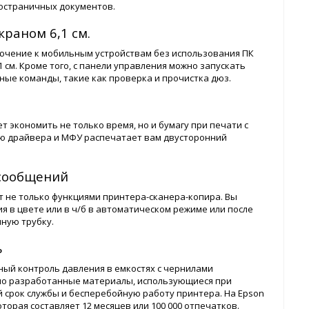
остраничных документов.
раном 6,1 см.
лючение к мобильным устройствам без использования ПК
см. Кроме того, с панели управления можно запускать
ные команды, такие как проверка и прочистка дюз.
 экономить не только время, но и бумагу при печати с
ню драйвера и МФУ распечатает вам двусторонний
 сообщений
 не только функциями принтера-сканера-копира. Вы
 в цвете или в ч/б в автоматическом режиме или после
нную трубку.
ь
чный контроль давления в емкостях с чернилами
но разработанные материалы, использующиеся при
 срок службы и бесперебойную работу принтера. На Epson
торая составляет 12 месяцев или 100 000 отпечатков.