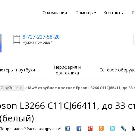
О компании
Помощь
Контакты
Р
8-727-227-58-20
Нужна помощь?
Периферия и
ютеры, ноутбуки
Сетевое оборуд
оргтехника
 Струйные
МФУ струйное цветное Epson L3266 C11CJ66411, до 33 
on L3266 C11CJ66411, до 33 с
 (белый)
Понравилось? Расскажи друзьям!