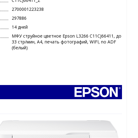
C11CJ66411_Z
2700001223238
297886
14 дней
МФУ струйное цветное Epson L3266 C11CJ66411, до
33 стр/мин, А4, печать фотографий, WIFI, no ADF
(белый)