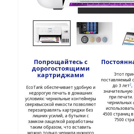
Попрощайтесь с
Постоянн
дорогостоящими
картриджами
Этот при
поставляемый с
2
до 3 лет
,
EcoTank обеспечивает удобную и
значительную
недорогую печать в домашних
при печати
условиях: чернильные контейнеры
чернильных 
сверхвысокой емкости позволяют
использовать
перезаправлять картриджи без
4500 страниц в
лишних усилий, а бутылки с
7500 стр
замком-защелкой разработаны
таким образом, что вставить
можно только чернила нужного