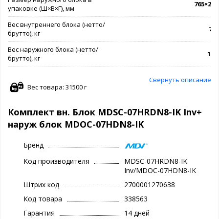
765×270
упаковке (Ш×В×Г), мм
Вес внутреннего блока (нетто/
7,6 
брутто), кг
Вес наружного блока (нетто/
18 /
брутто), кг
Свернуть описание
Вес товара: 31500 г
Комплект вн. Блок MDSC-07HRDN8-IK Inv+
наруж блок MDOC-07HDN8-IK
Бренд
Код производителя
MDSC-07HRDN8-IK
Inv/MDOC-07HDN8-IK
Штрих код
2700001270638
Код товара
338563
Гарантия
14 дней