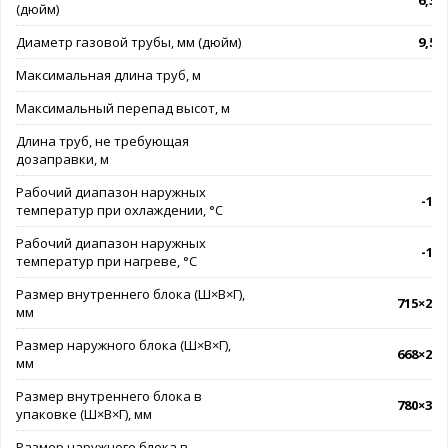
6,35 
(дюйм)
Диаметр газовой трубы, мм (дюйм)
9,52 
Максимальная длина труб, м
Максимальный перепад высот, м
Длина труб, не требующая
дозаправки, м
Рабочий диапазон наружных
-15.
температур при охлаждении, °C
Рабочий диапазон наружных
-15.
температур при нагреве, °C
Размер внутреннего блока (Ш×В×Г),
715×285
мм
Размер наружного блока (Ш×В×Г),
668×252
мм
Размер внутреннего блока в
780×365
упаковке (Ш×В×Г), мм
Размер наружного блока в