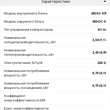
Характеристики
Модель внутреннего блока
MDSC-07H
Модель наружного блока
MDOC-07H
Тип управления компрессором
DC Inve
Номинальная
2,34 (1,17 - 
холодопроизводительность, кВт
Номинальная
2,43 (0,91 - 
теплопроизводительность, кВт
Электропитание, В/Гц/Ф
220-240/
Номинальная потребляемая
0,73 (0,10 - 
мощность, кВт
Номинальная потребляемая
0,73 (0,10 - 
мощность (охлаждение), кВт
Коэффициент
энергоэффективности EER
Класс энергоэффективности