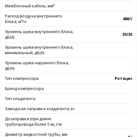
Межблочный кабель, мм²
4
Расход воздуха внутреннего
480/380
блока, м³/ч
Уровень шума внутреннего блока,
35/30,5
дБ(А)
Уровень шума внутреннего блока,
минимальный, дБ(А)
Уровень шума наружного блока,
дБ(А)
Тип компрессора
Ротацион
Бренд компрессора
G
Тип хладагента
Заводская заправка хладагента, кг
Дозаправка (при длине
трубопровода более 5 м), г/м
Диаметр жидкостной трубы, мм