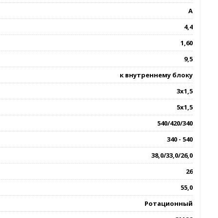
A
4,4
1,60
9,5
к внутреннему блоку
3х1,5
5х1,5
540/420/340
340 - 540
38,0/33,0/26,0
26
55,0
Ротационный