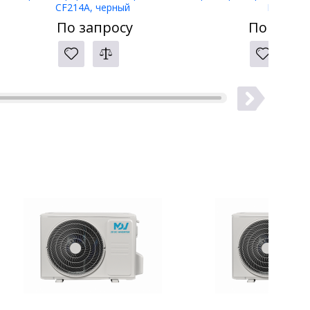
CF214A, черный
LW-400
По запросу
По запро