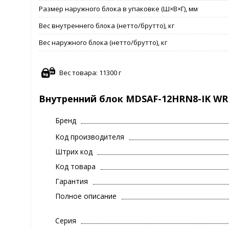
Размер наружного блока в упаковке (Ш×В×Г), мм
Вес внутреннего блока (нетто/брутто), кг
Вес наружного блока (нетто/брутто), кг
Вес товара: 11300 г
Внутренний блок MDSAF-12HRN8-IK WR
Бренд
Код производителя
Штрих код
Код товара
Гарантия
Полное описание
Серия