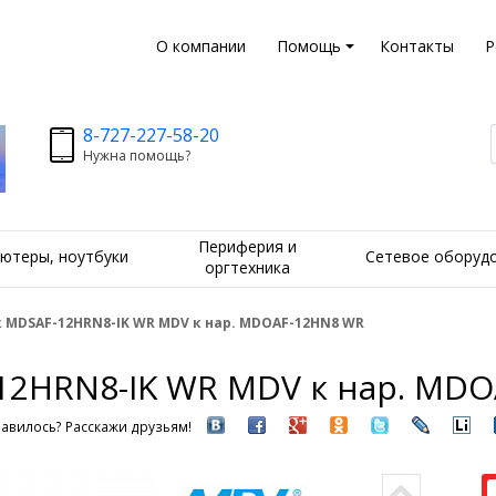
О компании
Помощь
Контакты
Р
8-727-227-58-20
Нужна помощь?
Периферия и
ютеры, ноутбуки
Сетевое оборуд
оргтехника
 MDSAF-12HRN8-IK WR MDV к нар. MDOAF-12HN8 WR
12HRN8-IK WR MDV к нар. MD
авилось? Расскажи друзьям!