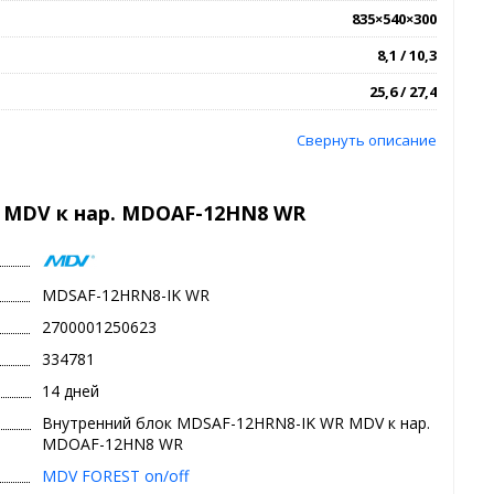
835×540×300
8,1 / 10,3
25,6 / 27,4
Свернуть описание
 MDV к нар. MDOAF-12HN8 WR
MDSAF-12HRN8-IK WR
2700001250623
334781
14 дней
Внутренний блок MDSAF-12HRN8-IK WR MDV к нар.
MDOAF-12HN8 WR
MDV FOREST on/off