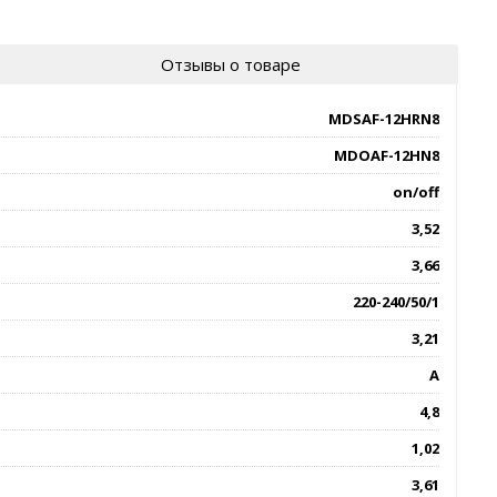
Отзывы о товаре
MDSAF-12HRN8
MDOAF-12HN8
on/off
3,52
3,66
220-240/50/1
3,21
A
4,8
1,02
3,61