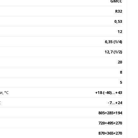
GMCC
R32
0,53
12
6,35 (1/4)
12,7 (1/2)
20
8
5
, °C
+18 (-40)...+43
C
-7...+24
805×285×194
720×495×270
870×365×270