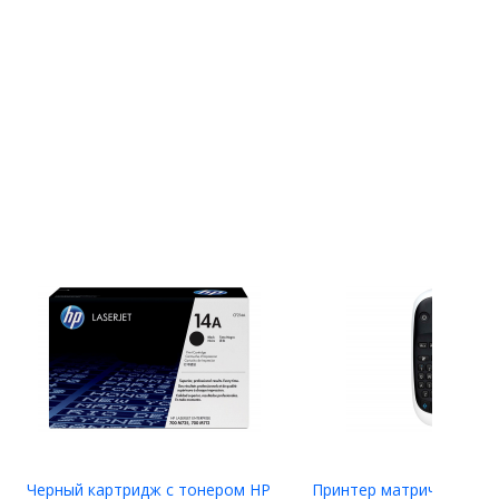
Черный картридж с тонером HP
Принтер матричный Eps