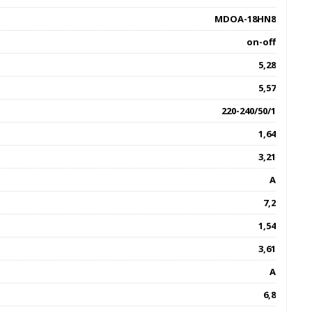
MDOA-18HN8
on-off
5,28
5,57
220-240/50/1
1,64
3,21
A
7,2
1,54
3,61
А
6,8