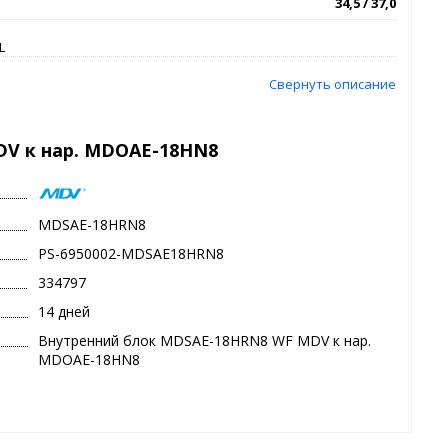
34,5 / 37,0
L
Свернуть описание
V к нар. MDOAE-18HN8
MDSAE-18HRN8
PS-6950002-MDSAE18HRN8
334797
14 дней
Внутренний блок MDSAE-18HRN8 WF MDV к нар.
MDOAE-18HN8