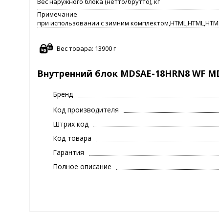
Вес наружного блока (нетто/брутто), кг
Примечание
при использовании с зимним комплектом,HTML,HTML,HTM
Вес товара: 13900 г
Внутренний блок MDSAE-18HRN8 WF MD
Бренд
Код производителя
Штрих код
Код товара
Гарантия
Полное описание