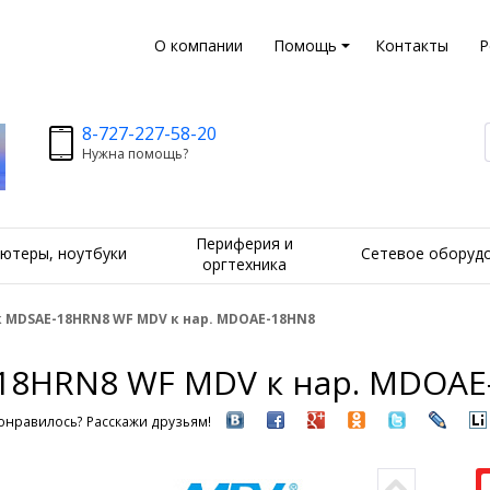
О компании
Помощь
Контакты
Р
8-727-227-58-20
Нужна помощь?
Периферия и
ютеры, ноутбуки
Сетевое оборуд
оргтехника
 MDSAE-18HRN8 WF MDV к нар. MDOAE-18HN8
18HRN8 WF MDV к нар. MDOAE
онравилось? Расскажи друзьям!