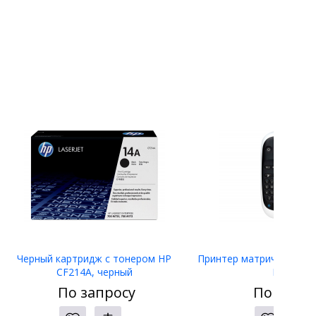
Черный картридж с тонером HP
Принтер матричный Eps
CF214A, черный
LW-400
По запросу
По запро