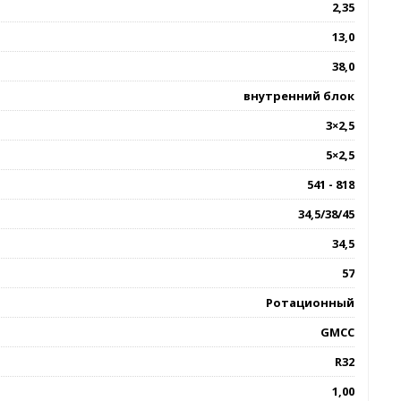
2,35
13,0
38,0
внутренний блок
3×2,5
5×2,5
541 - 818
34,5/38/45
34,5
57
Ротационный
GMCC
R32
1,00