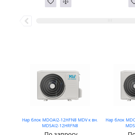
Нар блок MDOAI2-12HFN8 MDV к вн.
Нар блок MDO
MDSAI2-12HRFN8
MDS
По запросу
По