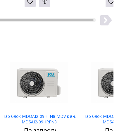
Нар блок MDOAI2-09HFN8 MDV к вн.
Нар блок MDOAI2-07HF
MDSAI2-09HRFN8
MDSAI2-07HR
По запросу
По запро