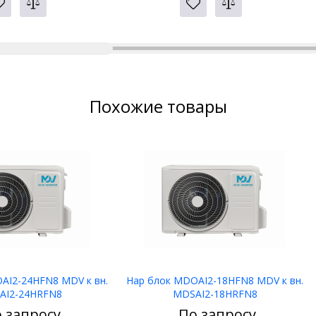
Похожие товары
AI2-24HFN8 MDV к вн.
Нар блок MDOAI2-18HFN8 MDV к вн.
AI2-24HRFN8
MDSAI2-18HRFN8
 запросу
По запросу