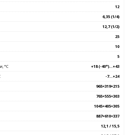
12
6,35 (1/4)
12,7 (1/2)
25
10
5
, °C
+18 (-40*)...+43
C
-7...+24
965×319×215
765×555×303
1045×405×305
887×610×337
12,1 / 15,5