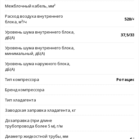
Межблочный кабель, мм²
4
Расход воздуха внутреннего
520/425
блока, м³/ч
Уровень шума внутреннего блока,
37,5/33,5
дБ(А)
Уровень шума внутреннего блока,
минимальный, дБ(А)
Уровень шума наружного блока,
дБ(А)
Тип компрессора
Ротацион
Бренд компрессора
G
Тип хладагента
Заводская заправка хладагента, кг
Дозаправка (при длине
трубопровода более 5 м), г/м
Диаметр жидкостной трубы, мм