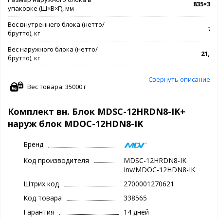
835×300
упаковке (Ш×В×Г), мм
Вес внутреннего блока (нетто/
7,5 
брутто), кг
Вес наружного блока (нетто/
21,4 /
брутто), кг
Свернуть описание
Вес товара: 35000 г
Комплект вн. Блок MDSC-12HRDN8-IK+
наруж блок MDOC-12HDN8-IK
Бренд
Код производителя
MDSC-12HRDN8-IK
Inv/MDOC-12HDN8-IK
Штрих код
2700001270621
Код товара
338565
Гарантия
14 дней