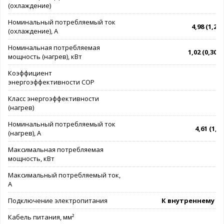
(охлаждение)
Номинальный потребляемый ток
4,98 (1,25 -
(охлаждение), А
Номинальная потребляемая
1,02 (0,30 - 
мощность (нагрев), кВт
Коэффициент
энергоэффективности COP
Класс энергоэффективности
(нагрев)
Номинальный потребляемый ток
4,61 (1,3 -
(нагрев), А
Максимальная потребляемая
мощность, кВт
Максимальный потребляемый ток,
А
Подключение электропитания
К внутреннему б
Кабель питания, мм²
3