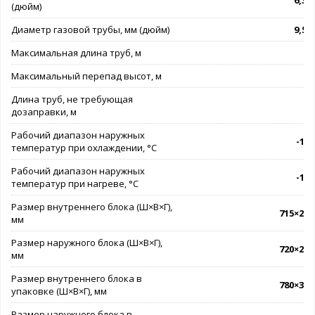
6,35 
(дюйм)
Диаметр газовой трубы, мм (дюйм)
9,52 
Максимальная длина труб, м
Максимальный перепад высот, м
Длина труб, не требующая
дозаправки, м
Рабочий диапазон наружных
-15.
температур при охлаждении, °C
Рабочий диапазон наружных
-15.
температур при нагреве, °C
Размер внутреннего блока (Ш×В×Г),
715×285
мм
Размер наружного блока (Ш×В×Г),
720×270
мм
Размер внутреннего блока в
780×365
упаковке (Ш×В×Г), мм
Размер наружного блока в