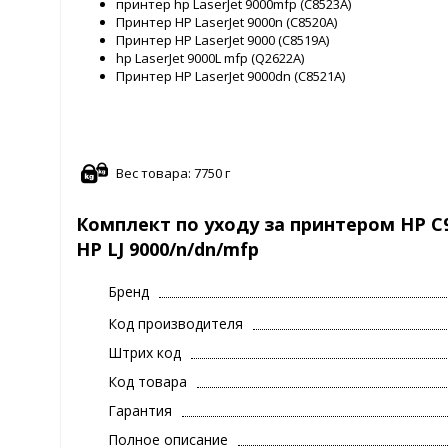
принтер hp LaserJet 9000mfp (C8523A)
Принтер HP LaserJet 9000n (C8520A)
Принтер HP LaserJet 9000 (C8519A)
hp LaserJet 9000L mfp (Q2622A)
Принтер HP LaserJet 9000dn (C8521A)
Вес товара: 7750 г
Комплект по уходу за принтером HP C91
HP LJ 9000/n/dn/mfp
Бренд
Код производителя
Штрих код
Код товара
Гарантия
Полное описание