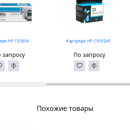
идж HP CE285A
Картридж HP C9352AE
 запросу
По запросу
Похожие товары