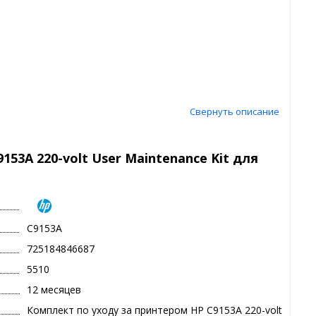
Свернуть описание
53A 220-volt User Maintenance Kit для
C9153A
725184846687
5510
12 месяцев
Комплект по уходу за принтером HP C9153A 220-volt