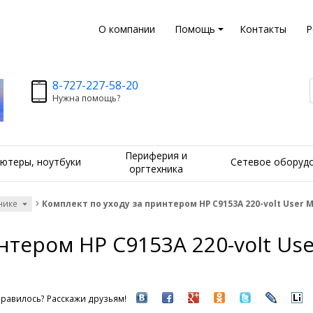
О компании
Помощь
Контакты
Р
8-727-227-58-20
Нужна помощь?
Периферия и
ютеры, ноутбуки
Сетевое оборуд
оргтехника
хнике
Комплект по уходу за принтером HP C9153A 220-volt User M
нтером HP C9153A 220-volt Use
равилось? Расскажи друзьям!