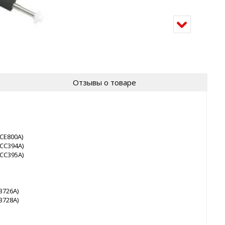
Отзывы о товаре
CE800A)
CC394A)
CC395A)
3726A)
3728A)