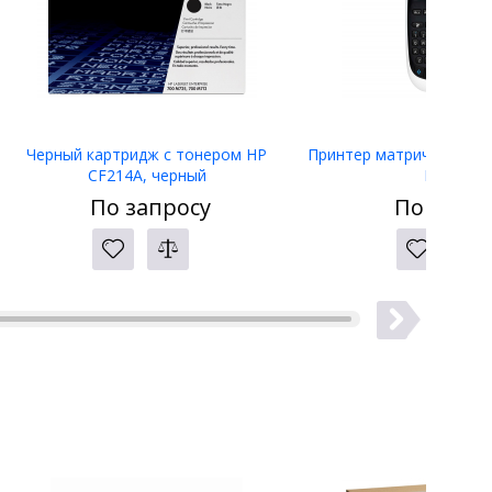
Черный картридж с тонером HP
Принтер матричный Eps
CF214A, черный
LW-400
По запросу
По запро