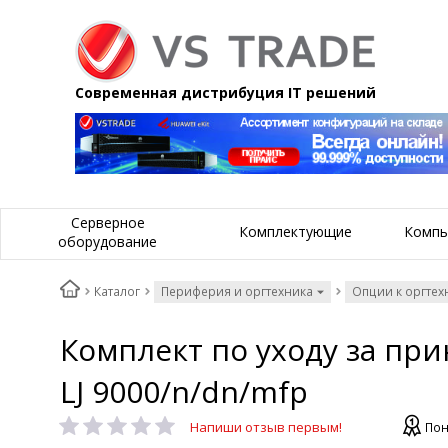
Современная дистрибуция IT решений
Серверное
Комплектующие
Компь
оборудование
Каталог
Периферия и оргтехника
Опции к оргте
Комплект по уходу за при
LJ 9000/n/dn/mfp
Напиши отзыв первым!
Пон