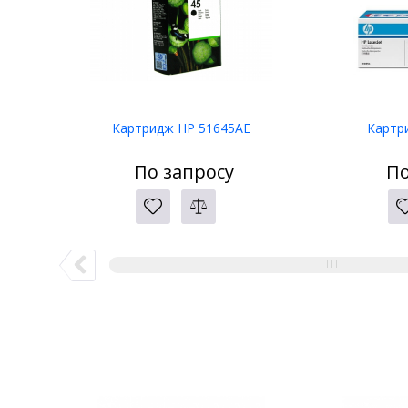
Картридж HP 51645AE
Картр
По запросу
По