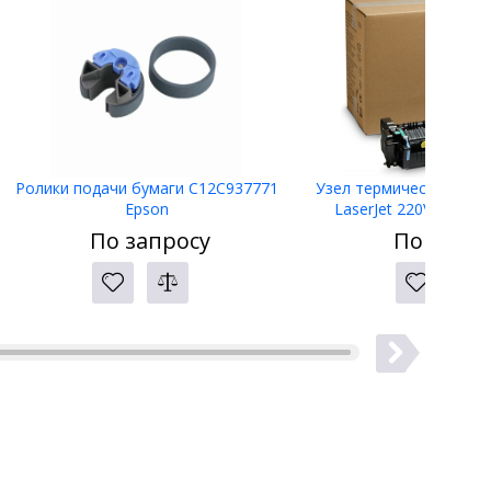
Ролики подачи бумаги C12C937771
Узел термического за
Epson
LaserJet 220V Fuser K
страниц (B5L3
По запросу
По запро